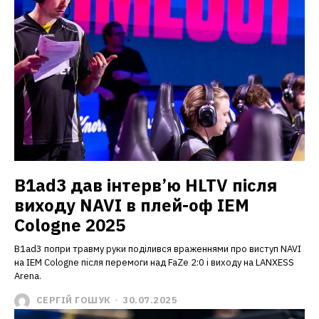
B1ad3 дав інтерв’ю HLTV після
виходу NAVI в плей-оф IEM
Cologne 2025
B1ad3 попри травму руки поділився враженнями про виступ NAVI
на IEM Cologne після перемоги над FaZe 2:0 і виходу на LANXESS
Arena.
СЕРГІЙ ГОШУК
-
30.07.2025