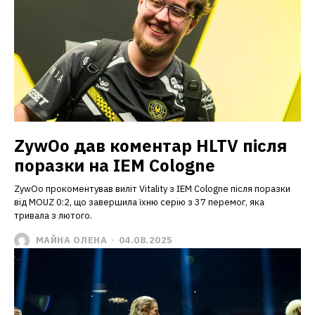
ZywOo дав коментар HLTV після
поразки на IEM Cologne
ZywOo прокоментував виліт Vitality з IEM Cologne після поразки
від MOUZ 0:2, що завершила їхню серію з 37 перемог, яка
тривала з лютого.
МАЙНА ОЛЕНА
-
04.08.2025