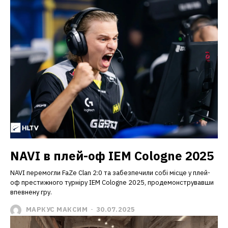
NAVI в плей-оф IEM Cologne 2025
NAVI перемогли FaZe Clan 2:0 та забезпечили собі місце у плей-
оф престижного турніру IEM Cologne 2025, продемонструвавши
впевнену гру.
МАРКУС МАКСИМ
-
30.07.2025