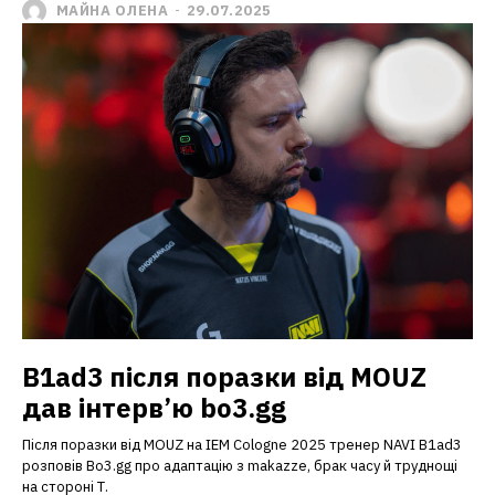
МАЙНА ОЛЕНА
-
29.07.2025
B1ad3 після поразки від MOUZ
дав інтерв’ю bo3.gg
Після поразки від MOUZ на IEM Cologne 2025 тренер NAVI B1ad3
розповів Bo3.gg про адаптацію з makazze, брак часу й труднощі
на стороні Т.