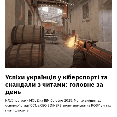
Успіхи українців у кіберспорті та
скандали з читами: головне за
день
NAVI програли MOUZ на IEM Cologne 2025, Monte вийшли до
основної стадії CCT, а CEO SINNERS знову звинуватив ROSY у чітах
і матчфіксингу.