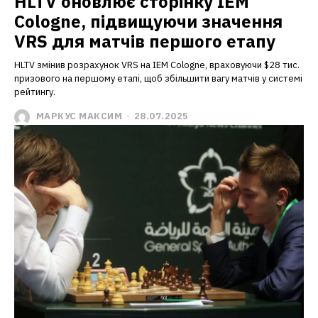
HLTV оновлює сторінку IEM
Cologne, підвищуючи значення
VRS для матчів першого етапу
HLTV змінив розрахунок VRS на IEM Cologne, враховуючи $28 тис.
призового на першому етапі, щоб збільшити вагу матчів у системі
рейтингу.
МАРКУС МАКСИМ
-
28.07.2025