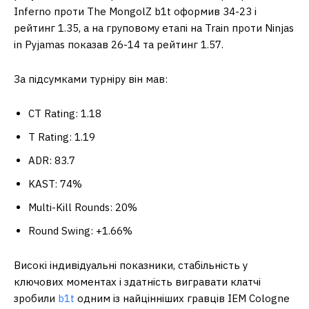
Inferno проти The MongolZ b1t оформив 34-23 і
рейтинг 1.35, а на груповому етапі на Train проти Ninjas
in Pyjamas показав 26-14 та рейтинг 1.57.
За підсумками турніру він мав:
CT Rating: 1.18
T Rating: 1.19
ADR: 83.7
KAST: 74%
Multi-Kill Rounds: 20%
Round Swing: +1.66%
Високі індивідуальні показники, стабільність у
ключових моментах і здатність вигравати клатчі
зробили
b1t
одним із найцінніших гравців IEM Cologne