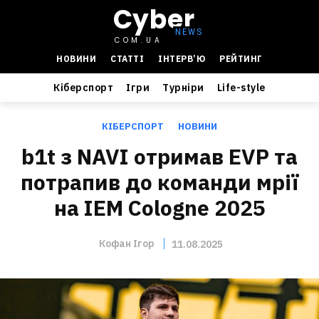
Cyber
COM.UA
НОВИНИ
СТАТТІ
ІНТЕРВ’Ю
РЕЙТИНГ
Кіберспорт
Ігри
Турніри
Life-style
КІБЕРСПОРТ
НОВИНИ
b1t з NAVI отримав EVP та
потрапив до команди мрії
на IEM Cologne 2025
Кофан Ігор
11.08.2025