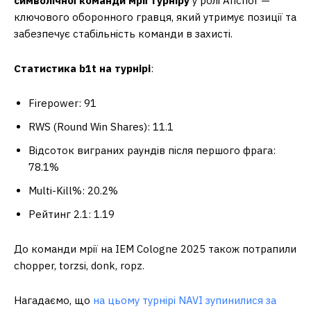
символічної команди мрії турніру
у ролі Anchor —
ключового оборонного гравця, який утримує позиції та
забезпечує стабільність команди в захисті.
Статистика b1t на турнірі
:
Firepower: 91
RWS (Round Win Shares): 11.1
Відсоток виграних раундів після першого фрага:
78.1%
Multi-Kill%: 20.2%
Рейтинг 2.1: 1.19
До команди мрії на IEM Cologne 2025 також потрапили
chopper, torzsi, donk, ropz.
Нагадаємо, що
на цьому турнірі NAVI зупинилися за