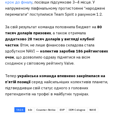
крок до фіналу
, посівши підсумкове 3–4 місце. У
напруженому півфінальному протистоянні “народжені
перемагати” поступилися Team Spirit з рахунком 1:2.
За свій результат команда поповнила бюджет на
80
тисяч доларів призових
, а також отримала
додатково 28 тисяч доларів у вигляді клубної
частки
. Втім, не лише фінансова складова стала
здобутком NAVI —
колектив заробив 186 рейтингових
очок
, що дозволило одразу піднятися на вісім
сходинок у світовому рейтингу Valve.
Тепер
українська команда впевнено закріпилася на
п’ятій позиції
серед найсильніших колективів планети,
підтвердивши свій статус одного з головних
претендентів на трофеї в майбутніх турнірах.
TAGS
b1t
Counter-Strike
EVP
IEM Cologne
NAVI