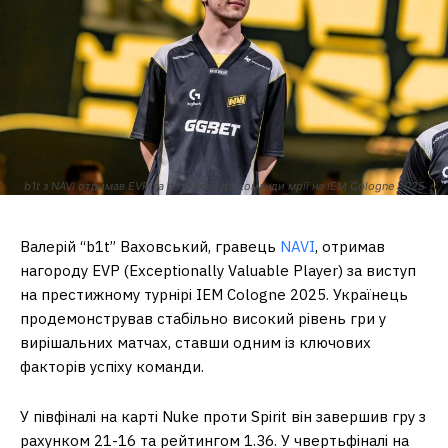
b1t з NAVI отримав EVP та потрапив до команди мрії на IEM Cologne 2025
Валерій “b1t” Ваховський, гравець
NAVI
, отримав
нагороду EVP (Exceptionally Valuable Player) за виступ
на престижному турнірі IEM Cologne 2025. Українець
продемонстрував стабільно високий рівень гри у
вирішальних матчах, ставши одним із ключових
факторів успіху команди.
У півфіналі на карті Nuke проти Spirit він завершив гру з
рахунком 21-16 та рейтингом 1.36. У чвертьфіналі на