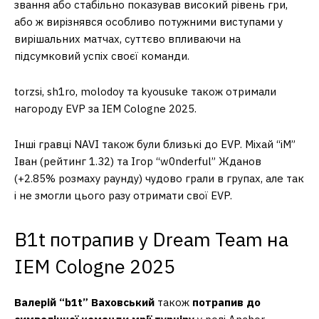
звання або стабільно показував високий рівень гри,
або ж вирізнявся особливо потужними виступами у
вирішальних матчах, суттєво впливаючи на
підсумковий успіх своєї команди.
torzsi, sh1ro, molodoy та kyousuke також отримали
нагороду EVP за IEM Cologne 2025.
Інші гравці NAVI також були близькі до EVP. Міхай “⁠iM⁠”
Іван (рейтинг 1.32) та Ігор “⁠w0nderful⁠” Жданов
(+2.85% розмаху раунду) чудово грали в групах, але так
і не змогли цього разу отримати свої EVP.
B1t потрапив у Dream Team на
IEM Cologne 2025
Валерій “b1t” Ваховський
також
потрапив до