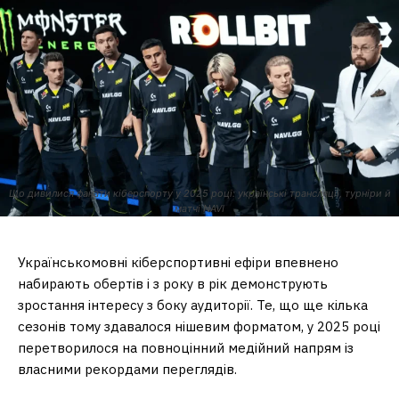
Що дивилися фанати кіберспорту у 2025 році: українські трансляції, турніри й
матчі NAVI
Українськомовні кіберспортивні ефіри впевнено
набирають обертів і з року в рік демонструють
зростання інтересу з боку аудиторії. Те, що ще кілька
сезонів тому здавалося нішевим форматом, у 2025 році
перетворилося на повноцінний медійний напрям із
власними рекордами переглядів.