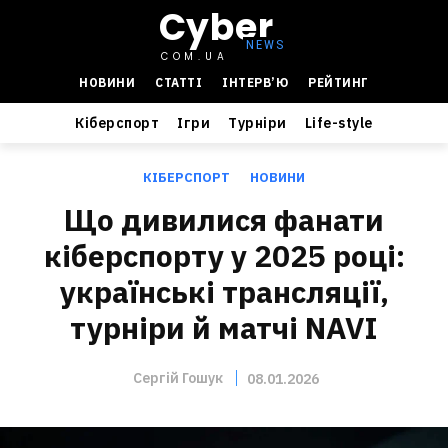
Cyber
COM.UA
НОВИНИ
СТАТТІ
ІНТЕРВ’Ю
РЕЙТИНГ
Кіберспорт
Ігри
Турніри
Life-style
КІБЕРСПОРТ
НОВИНИ
Що дивилися фанати
кіберспорту у 2025 році:
українські трансляції,
турніри й матчі NAVI
Сергій Гошук
08.01.2026