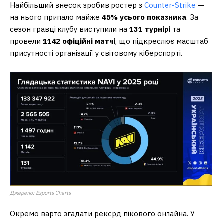
Найбільший внесок зробив ростер з
Counter-Strike
—
на нього припало майже
45% усього показника
. За
сезон гравці клубу виступили на
131 турнірі
та
провели
1142 офіційні матчі
, що підкреслює масштаб
присутності організації у світовому кіберспорті.
Джерело: Esports Charts
Окремо варто згадати рекорд пікового онлайна. У