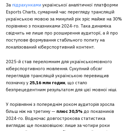
За
підрахунками
української аналітичної платформи
Esports Charts, сумарний час перегляду трансляцій
українською мовою за минулий рік зріс майже на 30%
порівняно з показниками 2024-го. Така динаміка
свідчить не лише про розширення аудиторії, а й про
поступове формування стабільного попиту на
локалізований кіберспортивний контент.
2025-й став переломним для українськомовного
кіберспортивного мовлення. Сукупний обсяг
переглядів трансляцій українською перевищив
позначку у
25,16 млн годин
, що стало
безпрецедентним результатом для цієї мовної ніші.
У порівнянні з попереднім роком аудиторія зросла
більш ніж на третину —
плюс 30,5%
до показників
2024-го. Водночас довгострокова статистика
виглядає ще показовішою: лише за чотири роки