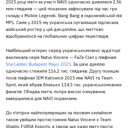
2025 році матч за участі NAVI одночасно дивилися 2,56
млн глядачів — цей показник зафіксували під час гри
складу з Mobile Legends: Bang Bang в індонезійській лізі
MPL. Саме у 2025-му українська організація підписала
азійський ростер у цій дисципліні, що миттєво
відобразилося на глобальних цифрах переглядів.
Найбільший інтерес серед українськомовної аудиторії
викликала серія Natus Vincere — FaZe Clan у півфіналі
StarLadder Budapest Major 2025
. За цією дуеллю
одночасно стежили 116,2 тис. глядачів. Другу позицію
посів півфінал IEM Katowice 2025 між NAVI та Team
Spirit, який зібрав близько 114,5 тис. українськомовних
фанатів. Обидва матчі, попри високі очікування,
завершилися для NAVI поразками.
До п’ятірки найпопулярніших за піковим онлайном
також увійшли протистояння Natus Vincere з Team
Vitality, FURIA Esports, а також ще один матч проти