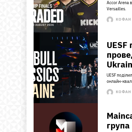
Accor Arena 
Versailles.
КОФАН 
UESF 
прове
Ukrai
UESF поділил
онлайн-квалі
КОФАН 
Mainca
група