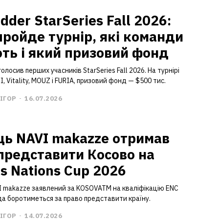
dder StarSeries Fall 2026:
пройде турнір, які команди
ють і який призовий фонд
олосив перших учасників StarSeries Fall 2026. На турнірі
I, Vitality, MOUZ і FURIA, призовий фонд — $500 тис.
ІГОР
-
16.07.2026
ць NAVI makazze отримав
представити Косово на
ts Nations Cup 2026
I makazze заявлений за KOSOVATM на кваліфікацію ENC
да боротиметься за право представити країну.
ІГОР
-
14.07.2026