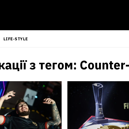
LIFE-STYLE
кації з тегом:
Counter-