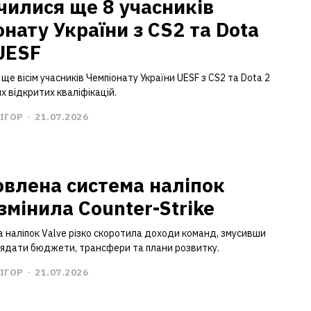
чилися ще 8 учасників
онату України з CS2 та Dota
 UESF
ще вісім учасників Чемпіонату України UESF з CS2 та Dota 2
их відкритих кваліфікацій.
ІГОР
-
21.07.2026
овлена система наліпок
змінила Counter-Strike
 наліпок Valve різко скоротила доходи команд, змусивши
лядати бюджети, трансфери та плани розвитку.
ІГОР
-
21.07.2026