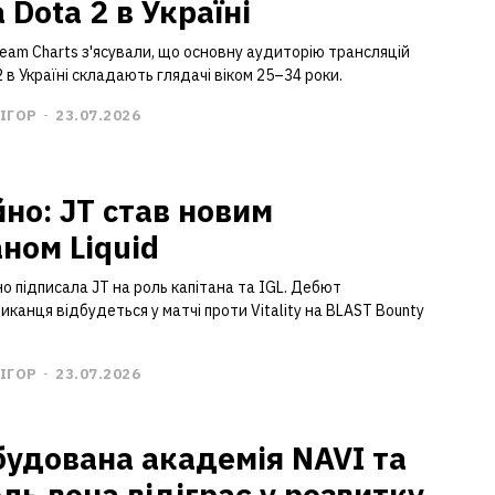
 Dota 2 в Україні
tream Charts з'ясували, що основну аудиторію трансляцій
2 в Україні складають глядачі віком 25–34 роки.
ІГОР
-
23.07.2026
йно: JT став новим
аном Liquid
йно підписала JT на роль капітана та IGL. Дебют
канця відбудеться у матчі проти Vitality на BLAST Bounty
ІГОР
-
23.07.2026
будована академія NAVI та
ль вона відіграє у розвитку