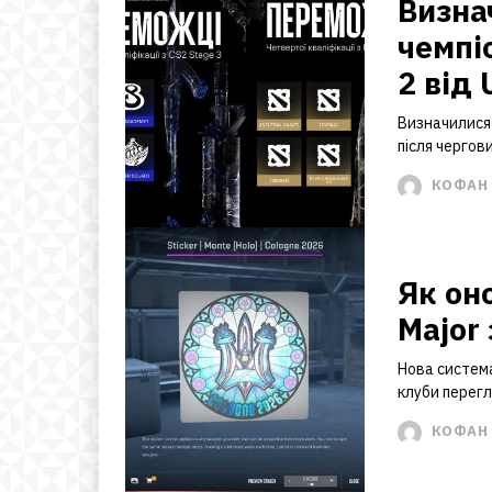
Визна
чемпі
2 від
Визначилися 
після чергов
КОФАН 
Як он
Major 
Нова система
клуби перег
КОФАН 