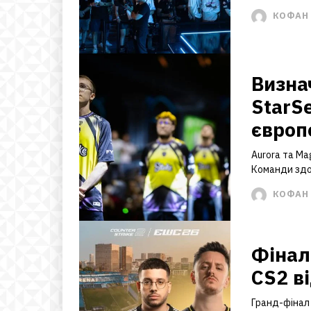
КОФАН 
Визна
StarSe
європ
Aurora та Ma
Команди здол
КОФАН 
Фінал
CS2 в
Гранд-фінал 