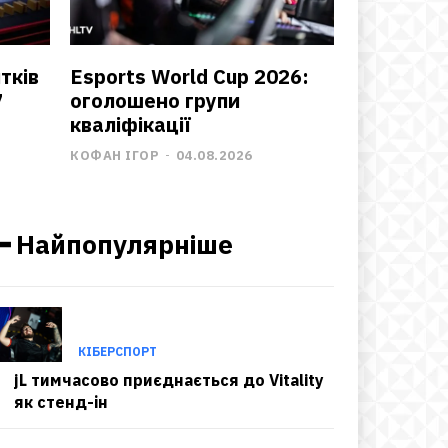
тків
Esports World Cup 2026:
7
оголошено групи
кваліфікації
КОФАН ІГОР
-
04.08.2026
━ Найпопулярніше
КІБЕРСПОРТ
jL тимчасово приєднається до Vitality
як стенд-ін