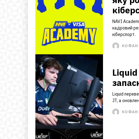
кібер
NAVI Academ
кадровий ре
кіберспорт.
КОФАН 
Liquid
запас
Liquid перев
JT, а оновле
КОФАН 