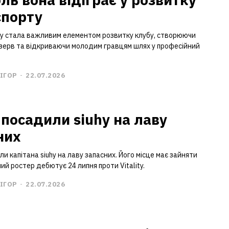
спорту
y стала важливим елементом розвитку клубу, створюючи
зерв та відкриваючи молодим гравцям шлях у професійний
ІГОР
-
22.07.2026
 посадили siuhy на лаву
них
ели капітана siuhy на лаву запасних. Його місце має зайняти
ний ростер дебютує 24 липня проти Vitality.
ІГОР
-
22.07.2026