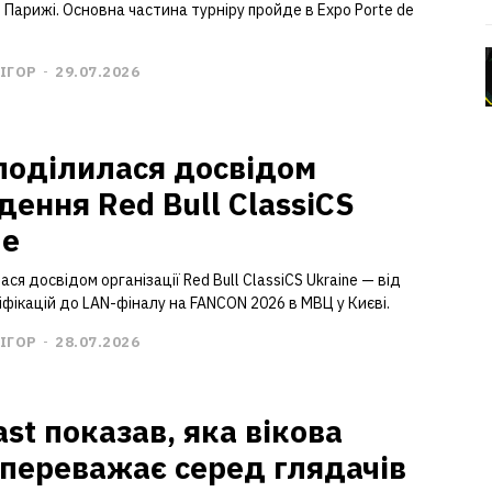
в Парижі. Основна частина турніру пройде в Expo Porte de
ІГОР
-
29.07.2026
поділилася досвідом
дення Red Bull ClassiCS
ne
ася досвідом організації Red Bull ClassiCS Ukraine — від
фікацій до LAN-фіналу на FANCON 2026 в МВЦ у Києві.
ІГОР
-
28.07.2026
st показав, яка вікова
 переважає серед глядачів