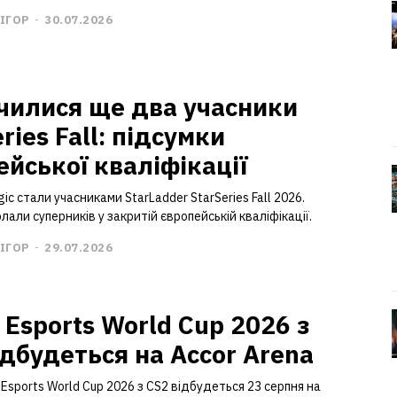
ІГОР
-
30.07.2026
чилися ще два учасники
ries Fall: підсумки
ейської кваліфікації
gic стали учасниками StarLadder StarSeries Fall 2026.
али суперників у закритій європейській кваліфікації.
ІГОР
-
29.07.2026
 Esports World Cup 2026 з
ідбудеться на Accor Arena
Esports World Cup 2026 з CS2 відбудеться 23 серпня на