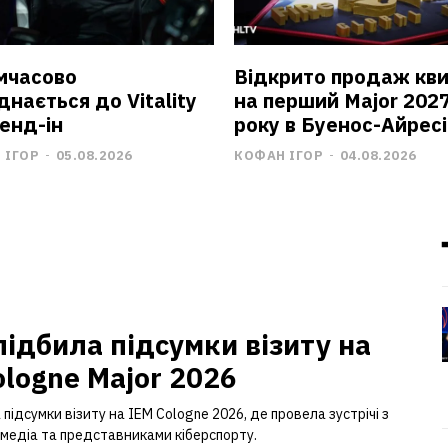
имчасово
Відкрито продаж кви
днається до Vitality
на перший Major 202
тенд-ін
року в Буенос-Айресі
 ІГОР
-
05.08.2026
КОФАН ІГОР
-
04.08.2026
підбила підсумки візиту на
ologne Major 2026
 підсумки візиту на IEM Cologne 2026, де провела зустрічі з
 медіа та представниками кіберспорту.