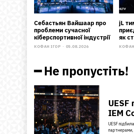
Себастьян Вайшаар про
jL т
проблеми сучасної
приє
кіберспортивної індустрії
як с
КОФАН ІГОР
-
05.08.2026
КОФАН
━ Не пропустіть!
UESF 
IEM C
UESF підбила
партнерами,