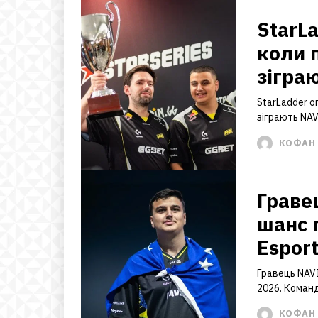
StarLa
коли 
зігра
StarLadder ог
зіграють NAV
КОФАН 
Граве
шанс 
Espor
Гравець NAV
2026. Коман
КОФАН 