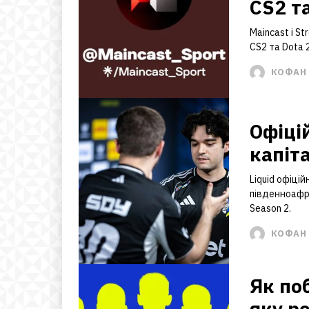
CS2 та
Maincast і S
CS2 та Dota 
КОФАН 
Офіці
капіт
Liquid офіці
південноафри
Season 2.
КОФАН 
Як по
яку ро