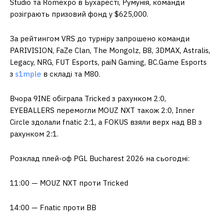
Studio та Romexpo в Бухаресті, Румунія, команди
розіграють призовий фонд у $625,000.
За рейтингом VRS до турніру запрошено команди
PARIVISION, FaZe Clan, The Mongolz, B8, 3DMAX, Astralis,
Legacy, NRG, FUT Esports, paiN Gaming, BC.Game Esports
з
s1mple
в складі та M80.
Вчора 9INE обіграла Tricked з рахунком 2:0,
EYEBALLERS перемогли MOUZ NXT також 2:0, Inner
Circle здолали fnatic 2:1, а FOKUS взяли верх над BB з
рахунком 2:1.
Розклад плей-оф PGL Bucharest 2026 на сьогодні:
11:00 — MOUZ NXT проти Tricked
14:00 — Fnatic проти BB