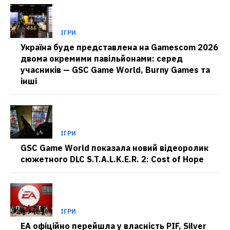
ІГРИ
Україна буде представлена на Gamescom 2026
двома окремими павільйонами: серед
учасників — GSC Game World, Burny Games та
інші
ІГРИ
GSC Game World показала новий відеоролик
сюжетного DLC S.T.A.L.K.E.R. 2: Cost of Hope
ІГРИ
EA офіційно перейшла у власність PIF, Silver