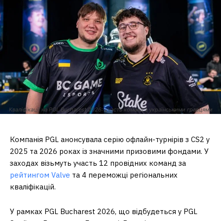
Кваліфікації на PGL Bucharest 2026: участь команд з українськими гравцями
Компанія PGL анонсувала серію офлайн-турнірів з CS2 у
2025 та 2026 роках із значними призовими фондами. У
заходах візьмуть участь 12 провідних команд за
рейтингом Valve
та 4 переможці регіональних
кваліфікацій.
У рамках PGL Bucharest 2026, що відбудеться у PGL