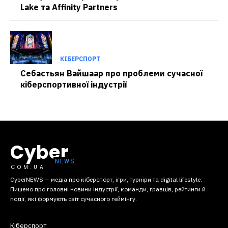
Lake та Affinity Partners
КІБЕРСПОРТ
Себастьян Вайшаар про проблеми сучасної
кіберспортивної індустрії
Cyber
COM.UA
CyberNEWS — медіа про кіберспорт, ігри, турніри та digital lifestyle.
Пишемо про головні новини індустрії, команди, гравців, рейтинги й
події, які формують світ сучасного геймінгу.
Кіберспорт