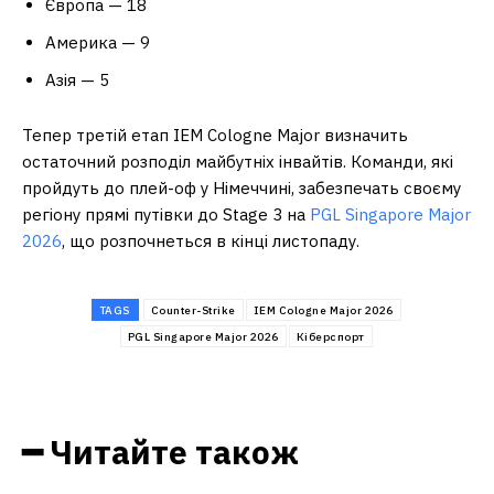
Європа — 18
Америка — 9
Азія — 5
Тепер третій етап IEM Cologne Major визначить
остаточний розподіл майбутніх інвайтів. Команди, які
пройдуть до плей-оф у Німеччині, забезпечать своєму
регіону прямі путівки до Stage 3 на
PGL Singapore Major
2026
, що розпочнеться в кінці листопаду.
TAGS
Counter-Strike
IEM Cologne Major 2026
PGL Singapore Major 2026
Кіберспорт
━ Читайте також