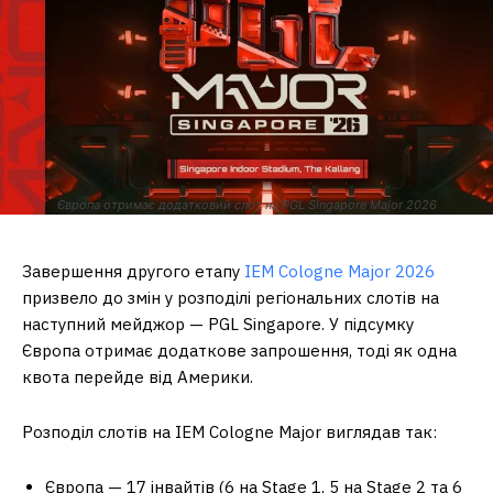
Європа отримає додатковий слот на PGL Singapore Major 2026
Завершення другого етапу
IEM Cologne Major 2026
призвело до змін у розподілі регіональних слотів на
наступний мейджор — PGL Singapore. У підсумку
Європа отримає додаткове запрошення, тоді як одна
квота перейде від Америки.
Розподіл слотів на IEM Cologne Major виглядав так:
Європа — 17 інвайтів (6 на Stage 1, 5 на Stage 2 та 6