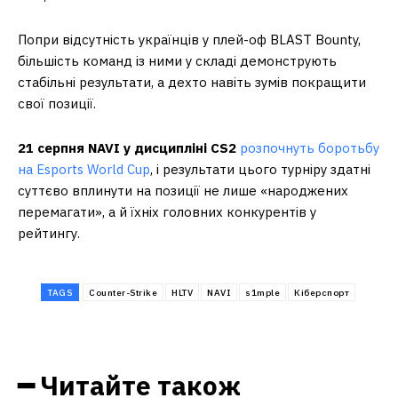
Попри відсутність українців у плей-оф BLAST Bounty,
більшість команд із ними у складі демонструють
стабільні результати, а дехто навіть зумів покращити
свої позиції.
21 серпня NAVI у дисципліні CS2
розпочнуть боротьбу
на Esports World Cup
, і результати цього турніру здатні
суттєво вплинути на позиції не лише «народжених
перемагати», а й їхніх головних конкурентів у
рейтингу.
TAGS
Counter-Strike
HLTV
NAVI
s1mple
Кіберспорт
━ Читайте також