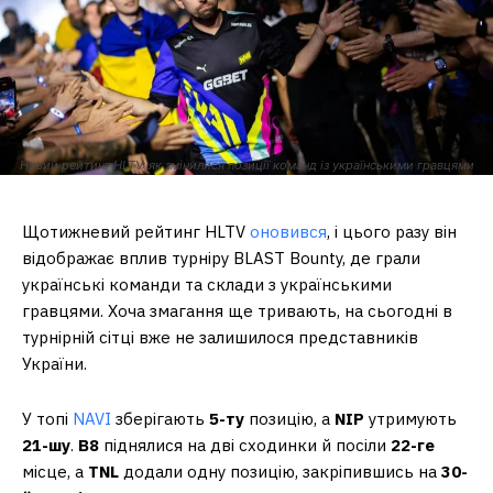
Новий рейтинг HLTV: як змінилися позиції команд із українськими гравцями
Щотижневий рейтинг HLTV
оновився
, і цього разу він
відображає вплив турніру BLAST Bounty, де грали
українські команди та склади з українськими
гравцями. Хоча змагання ще тривають, на сьогодні в
турнірній сітці вже не залишилося представників
України.
У топі
NAVI
зберігають
5-ту
позицію, а
NIP
утримують
21-шу
.
B8
піднялися на дві сходинки й посіли
22-ге
місце, а
TNL
додали одну позицію, закріпившись на
30-