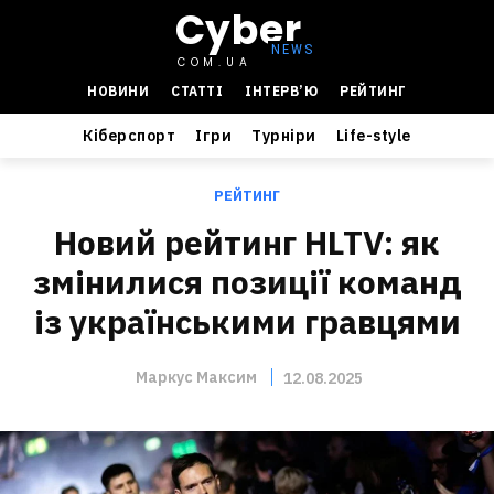
Cyber
COM.UA
НОВИНИ
СТАТТІ
ІНТЕРВ’Ю
РЕЙТИНГ
Кіберспорт
Ігри
Турніри
Life-style
РЕЙТИНГ
Новий рейтинг HLTV: як
змінилися позиції команд
із українськими гравцями
Маркус Максим
12.08.2025