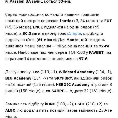
й
.
Passion UA
залишаються
33-ми
.
Серед міжнародних команд із нашими гравцями
помітний прогрес показали
fnatic
(+3, 34 місце) та
FUT
(+5, 36 місце).
ENCE
піднялися на один рядок (45
місце), а
BC.Game
, в якому грає
s1mple
, стрибнули
відразу на п’ять (
61 місце
). Для
Monte
цей тиждень
виявився менш вдалим — мінус одна позиція та
72-ге
місце. Найбільше падіння серед ТОП-100 у
FAVBET
, які
втратили 14 сходинок і опинилися на
97-й
.
Далі у списку:
Leo
(113, +1),
Wildcard Academy
(134, -1),
BIG Academy
(154, -7) та
SKYFURY
, які здійснили ривок
на 16 позицій (155 місце).
HEROIC Academy
втратили 8
рядків (158 місце), а
ex-SABRE
— одразу 22 (161 місце).
Замикають підбірку
kONO
(189, +2),
CSDE
(218, +2) та
ALGO
, які додали п’ять позицій і зараз займають 230-те
місце.