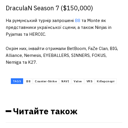
DraculaN Season 7 ($150,000)
На румунський турнір запрошені
B8
та Monte як
представники української сцени, а також Ninjas in
Pyjamas та HEROIC.
Окрім них, інвайти отримали BetBoom, FaZe Clan, BIG,
Alliance, Nemesis, EYEBALLERS, SINNERS, FOKUS,
Nemiga та K27.
TAGS
B8
Counter-Strike
NAVI
Valve
VRS
Кіберспорт
━ Читайте також