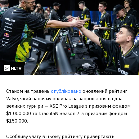
Українські команди та гравці в топі рейтингу Valve
Станом на травень
опубліковано
оновлений рейтинг
Valve, який напряму впливає на запрошення на два
великих турніри — XSE Pro League з призовим фондом
$1 000 000 та DraculaN Season 7 із призовим фондом
$150 000.
Особливу увагу в цьому рейтингу привертають