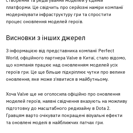
створення та редагування моделей у єдиній
платформи. Це свідчить про серйозні наміри компанії
модернізувати інфраструктуру гри та спростити
процес оновлення моделей героїв.
Висновки з інших джерел
З інформацією від представника компанії Perfect
World, офіційного партнера Valve в Китаї, стало відомо,
що компанія працює над оновленням моделей усіх
героїв гри. Це ще більше підкріплює чутки про велике
оновлення, яке може з’явитися в майбутньому.
Хоча Valve ще не оголосила офіційно про оновлення
моделей героїв, наявні свідчення вказують на можливу
підготовку до масштабного редизайну в Dota 2.
Гравцям варто очікувати покращені візуальні ефекти
та оновлені моделі в найближчих патчах гри.