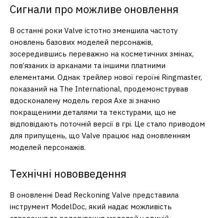
Сигнали про можливе оновлення
В останні роки Valve істотно зменшила частоту
оновлень базових моделей персонажів,
зосередившись переважно на косметичних змінах,
пов’язаних із арканами та іншими платними
елементами. Однак трейлер нової героїні Ringmaster,
показаний на The International, продемонстрував
вдосконалену модель героя Axe зі значно
покращеними деталями та текстурами, що не
відповідають поточній версії в грі. Це стало приводом
для припущень, що Valve працює над оновленням
моделей персонажів.
Технічні нововведення
В оновленні Dead Reckoning Valve представила
інструмент ModelDoc, який надає можливість