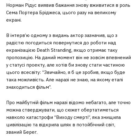
Норман Рідус виявив бажання знову вживитися в роль
Сема Портера Бріджеса, цього разу на великому
екрані.
В інтерв’ю одному з видань актор зазначив, що з
радістю погодиться повернутися до роботи над
екранізацією Death Stranding, якщо отримає таку
пропозицію. На даний момент він не зовсім впевнений
у статусі проекту, але хотів би знову стати частиною
цього всесвіту: “Звичайно, я б це зробив, якщо буде
така можливість. Але наразі не знаю, на якому етапі
знаходиться фільм”.
Про майбутній фільм наразі відомо небагато, але точно
можна стверджувати, що сюжет обертатиметься
навколо катастрофи “Виходу смерті”, яка знищила
цивілізацію та відкрила шлях в потойбічний світ,
званий Берег.