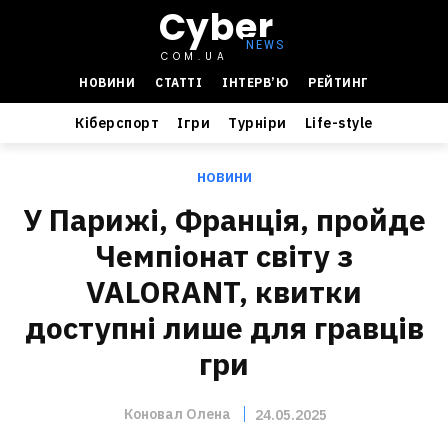
Cyber
COM.UA
НОВИНИ
СТАТТІ
ІНТЕРВ’Ю
РЕЙТИНГ
Кіберспорт
Ігри
Турніри
Life-style
НОВИНИ
У Парижі, Франція, пройде
Чемпіонат світу з
VALORANT, квитки
доступні лише для гравців
гри
Коновал Олена
24.05.2025