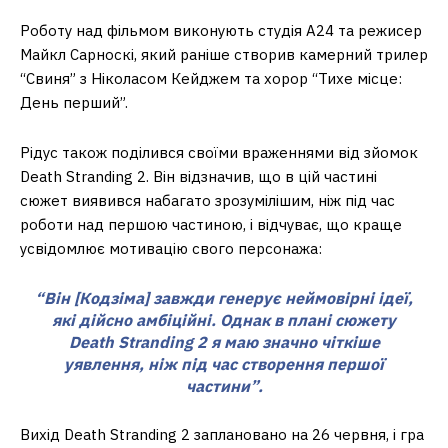
Роботу над фільмом виконують студія A24 та режисер
Майкл Сарноскі, який раніше створив камерний трилер
“Свиня” з Ніколасом Кейджем та хорор “Тихе місце:
День перший”.
Рідус також поділився своїми враженнями від зйомок
Death Stranding 2. Він відзначив, що в цій частині
сюжет виявився набагато зрозумілішим, ніж під час
роботи над першою частиною, і відчуває, що краще
усвідомлює мотивацію свого персонажа:
“Він [Кодзіма] завжди генерує неймовірні ідеї,
які дійсно амбіційні. Однак в плані сюжету
Death Stranding 2 я маю значно чіткіше
уявлення, ніж під час створення першої
частини”.
Вихід Death Stranding 2 заплановано на 26 червня, і гра