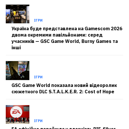
ІГРИ
Україна буде представлена на Gamescom 2026
двома окремими павільйонами: серед
учасників — GSC Game World, Burny Games та
інші
ІГРИ
GSC Game World показала новий відеоролик
сюжетного DLC S.T.A.L.K.E.R. 2: Cost of Hope
ІГРИ
EA офіційно перейшла у власність PIF, Silver