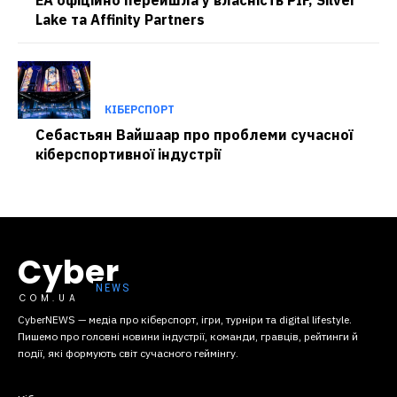
Lake та Affinity Partners
КІБЕРСПОРТ
Себастьян Вайшаар про проблеми сучасної
кіберспортивної індустрії
Cyber
COM.UA
CyberNEWS — медіа про кіберспорт, ігри, турніри та digital lifestyle.
Пишемо про головні новини індустрії, команди, гравців, рейтинги й
події, які формують світ сучасного геймінгу.