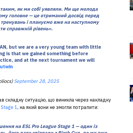
таким, як ми собі уявляли. Ми ще молода
ому головне — це отриманий досвід перед
 тренувань і плануємо вже на наступному
ати справжній рівень».
LAN, but we are a very young team with little
ng is that we gained something before
ctice, and at the next tournament we will
utwin
oliocs)
September 28, 2025
в складну ситуацію, що виникла через накладку
 Stage 1
, на який вони не змогли потрапити:
ння на ESL Pro League Stage 1 — один із
ь, його дати співпали з Birch Cup, де ми вже