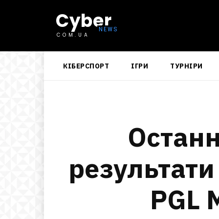
Cyber
COM.UA
КІБЕРСПОРТ
ІГРИ
ТУРНІРИ
Останн
результати 
PGL M