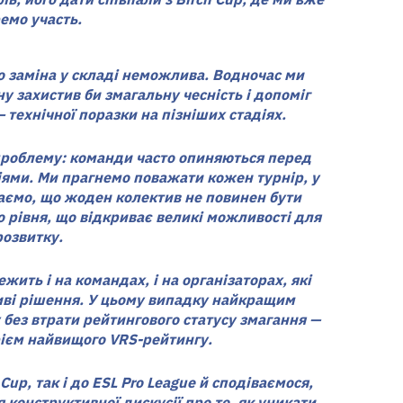
емо участь.
о заміна у складі неможлива. Водночас ми
ну захистив би змагальну чесність і допоміг
 технічної поразки на пізніших стадіях.
проблему: команди часто опиняються перед
ями. Ми прагнемо поважати кожен турнір, у
аємо, що жоден колектив не повинен бути
о рівня, що відкриває великі можливості для
розвитку.
жить і на командах, і на організаторах, які
иві рішення. У цьому випадку найкращим
 без втрати рейтингового статусу змагання —
рієм найвищого VRS-рейтингу.
Cup, так і до ESL Pro League й сподіваємося,
 конструктивної дискусії про те, як уникати