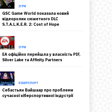
ІГРИ
GSC Game World показала новий
відеоролик сюжетного DLC
S.T.A.L.K.E.R. 2: Cost of Hope
ІГРИ
EA офіційно перейшла у власність PIF,
Silver Lake та Affinity Partners
КІБЕРСПОРТ
Себастьян Вайшаар про проблеми
сучасної кіберспортивної індустрії