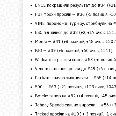
ENCE покращили результат до #34 (+21 п
FUT трохи просіли — #36 (-1 позиція, -10
9INE, переможці турніру, стрибнули на #
ESC піднялися до #38 (+2, +17 очок, 1212
Monte — #41 (+8 позицій, +48 очок, 1202
BIG — #39 (+6 позицій, +60 очок, 1211).
Wildcard втратили місця: #53 (-6 позицій,
Venom навпаки зросли до #49 (+6 позицій
Partizan значно зміцнилися — #55 (+14 по
500 — #63 (+21 позиція, +123 очки, 1043
Betclic тепер на #82 (+4 позиції, +45 очок
Johnny Speeds сильно виросли — #56 (+37
Tricked просіли на #103 (-3 позиції, -1 очк