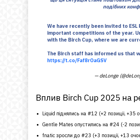
подібних конф
We have recently been invited to ESL 
important competitions of the year. Un
with the Birch Cup, where we are curr
The Birch staff has informed us that 
https://t.co/Faf8rOaGSV
— deLonge (@deLo
Вплив Birch Cup 2025 на р
Liquid піднялись на #12 (+2 позиції, +35 
Gentle Mates опустились на #24 (-2 позиці
fnatic зросли до #23 (+3 позиції, +13 очо