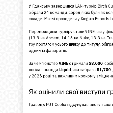
У Ґданську завершився LAN-турнір Birch C
зібрали 24 команди, серед яких були як кол
склади. Матчі проходили у Kinguin Esports L
Переможцями турніру стали 9INE, які у фіна
(13-9 на Ancient, 14-16 на Nuke, 13-3 на T
гру протягом усього шляху до титулу, обігр
одним із фаворитів.
За чемпіонство
9INE
отримали
$8,000
, срі
посіла команда
Liquid
, яка забрала
$1,700
.
у 2025 році та важливим кроком у зміцненні
Як оцінили свої виступи г
Гравець FUT Coolio підсумував виступ свог