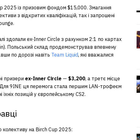
up 2025 із призовим фондом $15,000. Змагання
ективи з відкритих кваліфікацій, так і запрошені
ounge.
лі здолали ex-Inner Circle з рахунком 2:1 по картах
rain). Польський склад продемонстрував впевнену
авши по дорозі навіть
Team Liquid
, які вважалися
бні призери
ex-Inner Circle
—
$3,200
, а третє місце
 Для 9INE ця перемога стала першим LAN-трофеєм
 їхніх позицій у європейському CS2.
равці
о колективу на Birch Cup 2025: