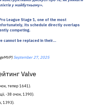
ліктів у майбутньому».
Pro League Stage 1, one of the most
fortunately, its schedule directly overlaps
ently competing.
we cannot be replaced in their…
ngeMVP)
September 27, 2025
ейтинг Valve
очок, тепер 1641).
ї, -38 очок, 1390).
к, 1393).