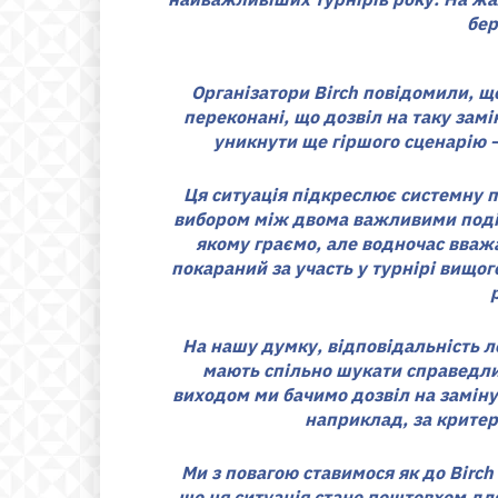
бер
Організатори Birch повідомили, щ
переконані, що дозвіл на таку замі
уникнути ще гіршого сценарію —
Ця ситуація підкреслює системну 
вибором між двома важливими поді
якому граємо, але водночас вваж
покараний за участь у турнірі вищог
На нашу думку, відповідальність ле
мають спільно шукати справедл
виходом ми бачимо дозвіл на заміну
наприклад, за крите
Ми з повагою ставимося як до Birch 
що ця ситуація стане поштовхом для