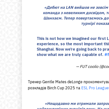
«Дебют на LAN вийшов не зовсім 
команда з невеликим досвідом, т
Шанхаєм. Тепер повертаємось до
турнірі показ
This is not how we imagined our first 
experience, so the most important thi
Shanghai. Now we’re going back to pra
show what we are truly capable of.
#f
— FUT coolio (@co
Тренер Gentle Mates deLonge прокоментува
розкладів Birch Cup 2025 та
ESL Pro League
«Нещодавно ми отримали запроше
найважливіших турнірів року. На жал