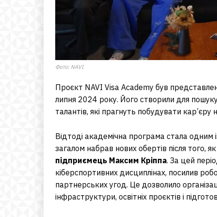
Фото: NAVI
Проєкт NAVI Visa Academy був представл
липня 2024 року. Його створили для пошук
талантів, які прагнуть побудувати кар’єру 
Відтоді академічна програма стала одним і
загалом набрав нових обертів після того, я
підприємець Максим Кріппа
. За цей пері
кіберспортивних дисциплінах, посилив роб
партнерських угод. Це дозволило організаці
інфраструктури, освітніх проєктів і підгот