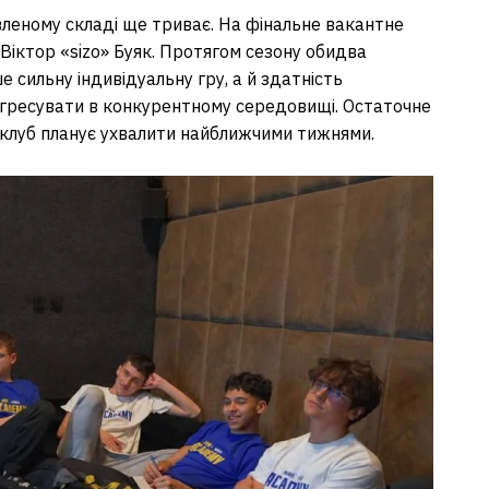
вленому складі ще триває. На фінальне вакантне
 Віктор «sizo» Буяк. Протягом сезону обидва
сильну індивідуальну гру, а й здатність
гресувати в конкурентному середовищі. Остаточне
r клуб планує ухвалити найближчими тижнями.