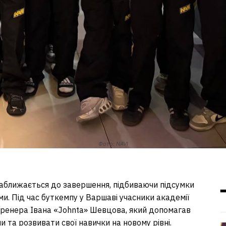
Фото: NAVI
аближається до завершення, підбиваючи підсумки
ми. Під час буткемпу у Варшаві учасники академії
тренера Івана «Johnta» Шевцова, який допомагав
 та розвивати свої навички на новому рівні.