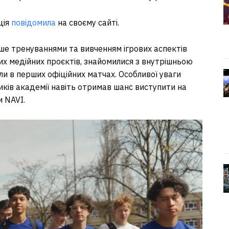
ція
повідомила
на своєму сайті.
ше тренуваннями та вивченням ігрових аспектів
их медійних проєктів, знайомилися з внутрішньою
ли в перших офіційних матчах. Особливої уваги
иків академії навіть отримав шанс виступити на
и NAVI.