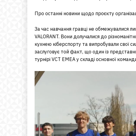
Про останні новини щодо проєкту організа
За час навчання гравці не обмежувалися ли
VALORANT. Вони долучалися до різноманітн
кухнею кіберспорту та випробували свої си
заслуговує той факт, що один із представн
турнірі VCT EMEA у складі основної команд