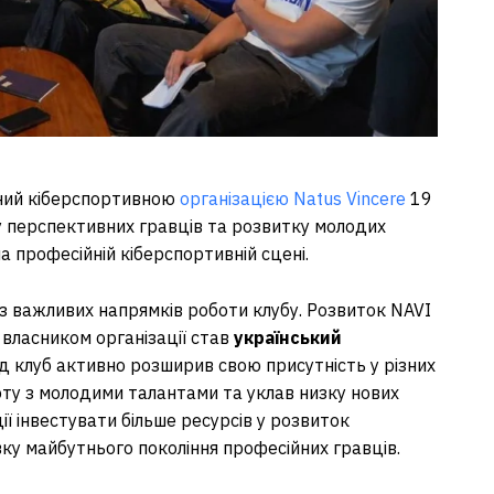
ений кіберспортивною
організацією Natus Vincere
19
у перспективних гравців та розвитку молодих
на професійній кіберспортивній сцені.
з важливих напрямків роботи клубу. Розвиток NAVI
к власником організації став
український
од клуб активно розширив свою присутність у різних
оту з молодими талантами та уклав низку нових
ї інвестувати більше ресурсів у розвиток
овку майбутнього покоління професійних гравців.