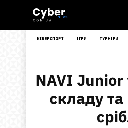
Cyber
COM.UA
КІБЕРСПОРТ
ІГРИ
ТУРНІРИ
NAVI Junior
складу та
срі