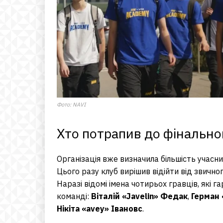
Фото: NAVI
Хто потрапив до фінально
Організація вже визначила більшість учасн
Цього разу клуб вирішив відійти від звичн
Наразі відомі імена чотирьох гравців, які 
команді:
Віталій «Javelin» Федак
,
Герман 
Нікіта «avey» Івановс
.