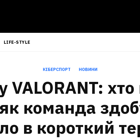
LIFE-STYLE
КІБЕРСПОРТ
НОВИНИ
 у VALORANT: хто
 як команда здо
бло в короткий те