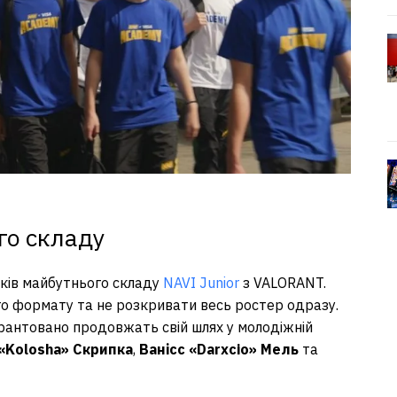
го складу
иків майбутнього складу
NAVI Junior
з VALORANT.
ого формату та не розкривати весь ростер одразу.
гарантовано продовжать свій шлях у молодіжній
«Kolosha» Скрипка
,
Ванісс «Darxcio» Мель
та