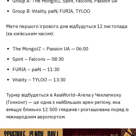
Group A: The MongolZ, Spirit, Falcons, Passion UA
Group B: Vitality, paiN, FURIA, TYLOO
Матчі першого ігрового дня відбудуться 12 листопада
(за київським часом):
The MongolZ – Passion UA — 06:00
Spirit – Falcons — 08:30
FURIA – paiN — 11:30
Vitality – TYLOO — 13:30
Турнір відбудеться в AsiaWorld–Arena у Чеклапкоку
(Гонконг) — це одна з найбільших арен регіону, яка
вміщує близько 12 500 глядачів і розташована поряд із
міжнародним аеропортом.