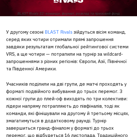
BLAST Rivals S2: команди, формат, розклад та призовий фонд
У другому сезоні
BLAST Rivals
зійдуться вісім команд,
серед яких чотири отримали прямі запрошення
завдяки результатам глобальної рейтингової системи
VRS, а ще чотири — потрапили на турнір за wildcard-
запрошеннями з різних регіонів: Європи, Азії, Північної
та Південної Америки.
Учасників поділили на дві групи, де матчі проходять у
форматі подвійного вибування до трьох перемог. З
кожної групи до плей-оф виходять по три колективи:
лідери напряму потрапляють до півфіналів, тоді як
команди, які фінішували на другому й третьому місцях,
змагатимуться в додатковому раунді. Турнір
завершиться гранд-фіналом у форматі до трьох
перемог, що відбудеться 16 листопада. Традиційного