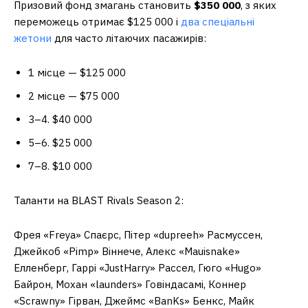
Призовий фонд змагань становить
$350 000
, з яких
переможець отримає $125 000 і
два спеціальні
жетони
для часто літаючих пасажирів:
1 місце — $125 000
2 місце — $75 000
3–4. $40 000
5–6. $25 000
7–8. $10 000
Таланти на BLAST Rivals Season 2:
Фрея «Freya» Спаєрс, Пітер «dupreeh» Расмуссен,
Джейкоб «Pimp» Віннече, Алекс «Mauisnake»
Елленберг, Гаррі «JustHarry» Рассел, Гюго «Hugo»
Байрон, Мохан «launders» Говіндасамі, Коннер
«Scrawny» Гірван, Джеймс «BanKs» Бенкс, Майк