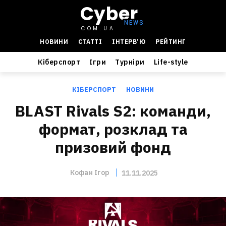
Cyber
COM.UA
НОВИНИ
СТАТТІ
ІНТЕРВ’Ю
РЕЙТИНГ
Кіберспорт
Ігри
Турніри
Life-style
КІБЕРСПОРТ
НОВИНИ
BLAST Rivals S2: команди,
формат, розклад та
призовий фонд
Кофан Ігор
11.11.2025