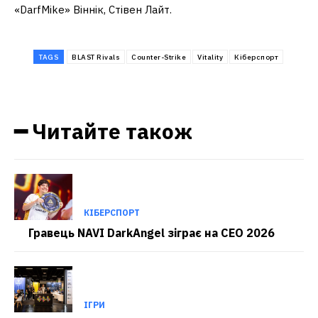
«DarfMike» Віннік, Стівен Лайт.
TAGS
BLAST Rivals
Counter-Strike
Vitality
Кіберспорт
━ Читайте також
КІБЕРСПОРТ
Гравець NAVI DarkAngel зіграє на CEO 2026
ІГРИ