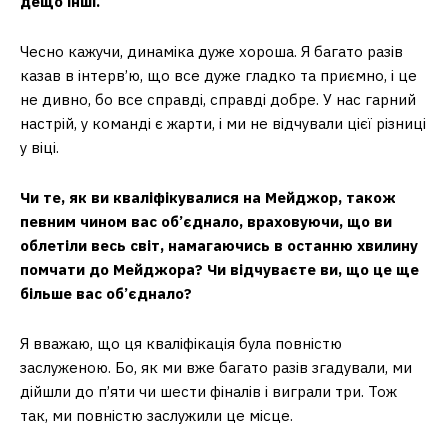
дещо інші.
Чесно кажучи, динаміка дуже хороша. Я багато разів
казав в інтерв’ю, що все дуже гладко та приємно, і це
не дивно, бо все справді, справді добре. У нас гарний
настрій, у команді є жарти, і ми не відчували цієї різниці
у віці.
Чи те, як ви кваліфікувалися на Мейджор, також
певним чином вас об’єднало, враховуючи, що ви
облетіли весь світ, намагаючись в останню хвилину
помчати до Мейджора? Чи відчуваєте ви, що це ще
більше вас об’єднало?
Я вважаю, що ця кваліфікація була повністю
заслуженою. Бо, як ми вже багато разів згадували, ми
дійшли до п’яти чи шести фіналів і виграли три. Тож
так, ми повністю заслужили це місце.