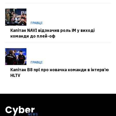
ГРАВЦІ
Капітан NAVI відзначив роль iM у виході
команди до плей-оф
ГРАВЦІ
Капітан B8 npl про новачка команди в інтерв’ю
HLTV
Cyber