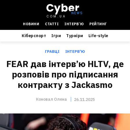
Cyber
COM.UA
НОВИНИ
СТАТТІ
ІНТЕРВ’Ю
РЕЙТИНГ
Кіберспорт
Ігри
Турніри
Life-style
ГРАВЦІ
ІНТЕРВ'Ю
FEAR дав інтерв’ю HLTV, де
розповів про підписання
контракту з Jackasmo
Коновал Олена
26.11.2025