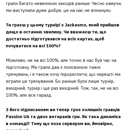
грали багато невеликих заходів раніше. Чесно кажучи,
ми виступили дуже добре, це на нас не вплинуло.
Ти граєш у цьому турнірі з Jackasmo, який прийшов
дещо в останню хвилину. Чи вважаєш ти, що
достатньо підготувався на всіх картах, щоб
почуватися на всі 100%?
Можливо, не на всі 100%, але точно в нас був час на
підготовку. Ми грали два з половиною тижні
тренувань, і я також хочу підкреслити, що нарешті ми
зіграли це тренування. Бо раніше були лише турнір,
вихідний, турнір і ще раз вихідний. Тож, так, не на всі
100%, але все гаразд.
З його підписанням ви тепер троє колишніх гравців
Passion UA ​​та двоє ветеранів гри. Як така динаміка
в команді? Тому що поза сервером ви, ймовірно,