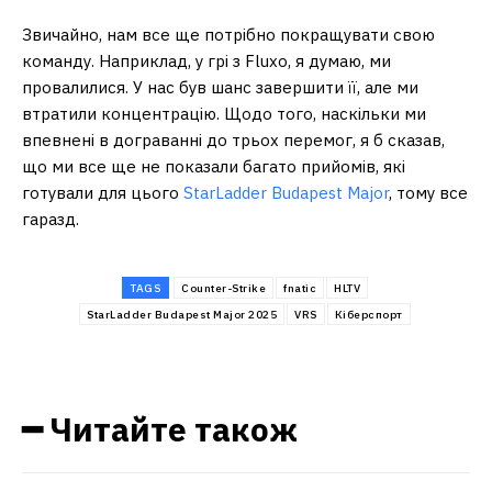
Звичайно, нам все ще потрібно покращувати свою
команду. Наприклад, у грі з Fluxo, я думаю, ми
провалилися. У нас був шанс завершити її, але ми
втратили концентрацію. Щодо того, наскільки ми
впевнені в дограванні до трьох перемог, я б сказав,
що ми все ще не показали багато прийомів, які
готували для цього
StarLadder Budapest Major
, тому все
гаразд.
TAGS
Counter-Strike
fnatic
HLTV
StarLadder Budapest Major 2025
VRS
Кіберспорт
━ Читайте також