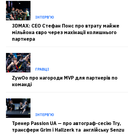
ІНТЕРВ'Ю
3DMAX: CEO Стефан Понс про втрату майже
мільйона євро через махінації колишнього
партнера
ГРАВЦІ
ZywOo про нагороди MVP для партнерів по
команді
ІНТЕРВ'Ю
Тренер Passion UA — про автограф-сесію Try,
трансфери Grim і Hallzerk та англійську Senzu