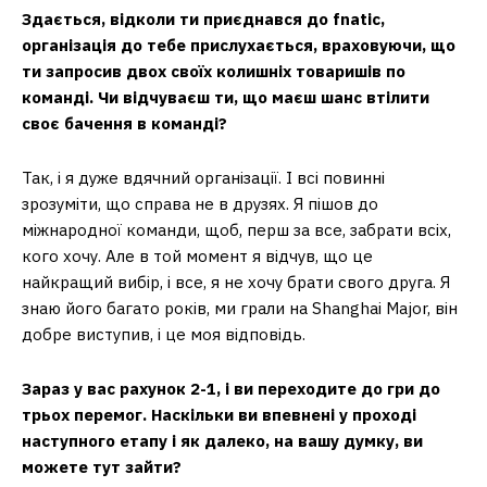
Здається, відколи ти приєднався до fnatic,
організація до тебе прислухається, враховуючи, що
ти запросив двох своїх колишніх товаришів по
команді. Чи відчуваєш ти, що маєш шанс втілити
своє бачення в команді?
Так, і я дуже вдячний організації. І всі повинні
зрозуміти, що справа не в друзях. Я пішов до
міжнародної команди, щоб, перш за все, забрати всіх,
кого хочу. Але в той момент я відчув, що це
найкращий вибір, і все, я не хочу брати свого друга. Я
знаю його багато років, ми грали на Shanghai Major, він
добре виступив, і це моя відповідь.
Зараз у вас рахунок 2-1, і ви переходите до гри до
трьох перемог. Наскільки ви впевнені у проході
наступного етапу і як далеко, на вашу думку, ви
можете тут зайти?