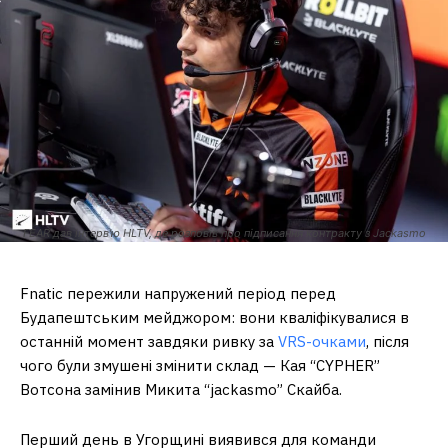
FEAR дав інтерв'ю HLTV, де розповів про підписання контракту з Jackasmo
Fnatic пережили напружений період перед
Будапештським мейджором: вони кваліфікувалися в
останній момент завдяки ривку за
VRS-очками
, після
чого були змушені змінити склад — Кая “CYPHER”
Вотсона замінив Микита “jackasmo” Скайба.
Перший день в Угорщині виявився для команди