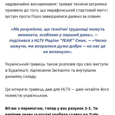
надзвичайно виснажливим: тривалі технічні затримки
призвели до того, що марафонський стартовий матч і
зустріч проти Fluxo завершилися далеко за опівніч.
«Ми розуміємо, що технічні труднощі можуть
виникати, особливо у перший день», —
поділився з HLTV Родіон “fEAR” Смик. — «Чесно
кажучи, ми впоралися дуже добре — на нас це
не вплинуло».
Український гравець також розповів про свої виступи
в Будапешті, підписання Jackasmo та внутрішню
динаміку складу.
Це інтерв’ю гравець дав для HLTV — далі читайте його
повністю українською.
Вітаю з перемогою, тепер у вас рахунок 2-1. Ти
вирішив знову сьогодні зробити ставку на Train,