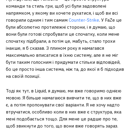
команди та стиль гри, щоб усі були задоволені
напрямком, у якому ви хочете рухатися, і щоб ви всі
говорили одним і тим самим
Counter-Strike
. У FaZe це
були абсолютно протилежні сторони, і я думаю, що
вони були готові спробувати це спочатку, коли мене
спочатку підібрали, а потім це, мабуть, стало трохи
інакше, я б сказав. З плином року я намагався
максимально вписатися в їхню систему, але я не міг
бути таким голосним і придумати стільки відповідей,
бо це просто інша система, ніж та, до якої я б підходив
на своїй позиції.
Тоді як тут, в Liquid, я думаю, ми вже говоримо однією
мовою. Я більше намагаюся вивчити те, що в них вже
є, а потім пропонувати свої варіанти. Я не хочу надто
втручатися, особливо коли в них вже є структура, яка
мені подобається тощо. Для мене це радше про те,
щоб звикнути до того, що вони вже говорять зараз.