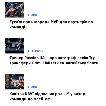
ГРАВЦІ
ZywOo про нагороди MVP для партнерів по
команді
ІНТЕРВ'Ю
Тренер Passion UA — про автограф-сесію Try,
трансфери Grim і Hallzerk та англійську Senzu
ГРАВЦІ
Капітан NAVI відзначив роль iM у виході
команди до плей-оф