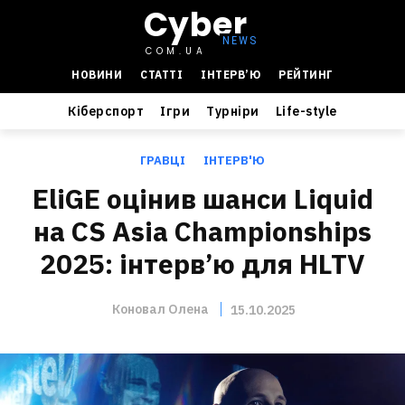
Cyber
COM.UA
НОВИНИ
СТАТТІ
ІНТЕРВ’Ю
РЕЙТИНГ
Кіберспорт
Ігри
Турніри
Life-style
ГРАВЦІ
ІНТЕРВ'Ю
EliGE оцінив шанси Liquid
на CS Asia Championships
2025: інтерв’ю для HLTV
Коновал Олена
15.10.2025