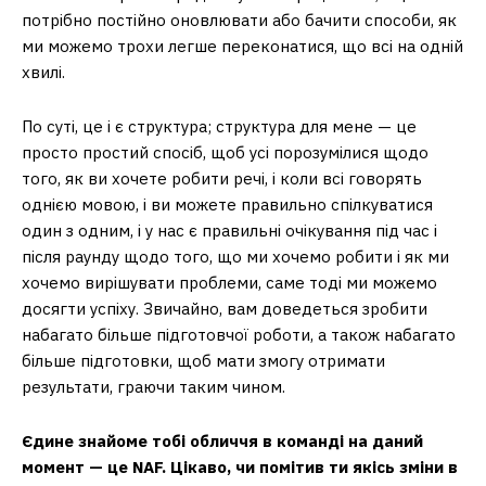
потрібно постійно оновлювати або бачити способи, як
ми можемо трохи легше переконатися, що всі на одній
хвилі.
По суті, це і є структура; структура для мене — це
просто простий спосіб, щоб усі порозумілися щодо
того, як ви хочете робити речі, і коли всі говорять
однією мовою, і ви можете правильно спілкуватися
один з одним, і у нас є правильні очікування під час і
після раунду щодо того, що ми хочемо робити і як ми
хочемо вирішувати проблеми, саме тоді ми можемо
досягти успіху. Звичайно, вам доведеться зробити
набагато більше підготовчої роботи, а також набагато
більше підготовки, щоб мати змогу отримати
результати, граючи таким чином.
Єдине знайоме тобі обличчя в команді на даний
момент — це NAF. Цікаво, чи помітив ти якісь зміни в