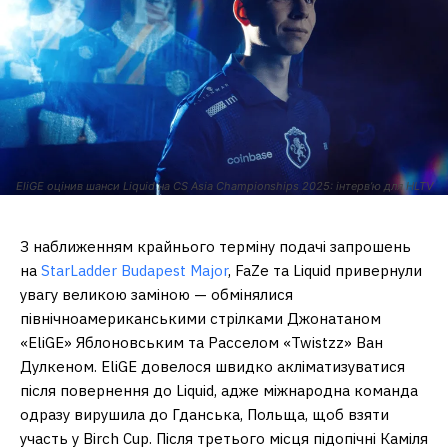
EliGE оцінив шанси Liquid на CS Asia Championships 2025: інтерв’ю для HLTV
З наближенням крайнього терміну подачі запрошень
на
StarLadder Budapest Major
, FaZe та Liquid привернули
увагу великою заміною — обмінялися
північноамериканськими стрілками Джонатаном
«⁠EliGE⁠» Яблоновським та Расселом «⁠Twistzz⁠» Ван
Дулкеном. EliGE довелося швидко акліматизуватися
після повернення до Liquid, адже міжнародна команда
одразу вирушила до Гданська, Польща, щоб взяти
участь у Birch Cup. Після третього місця підопічні Каміля