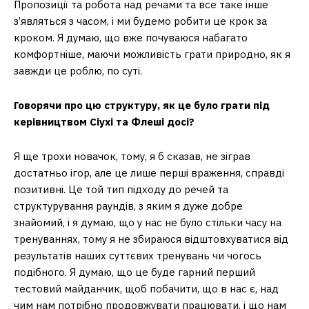
Пропозиції та робота над речами та все таке інше
з’являться з часом, і ми будемо робити це крок за
кроком. Я думаю, що вже почуваюся набагато
комфортніше, маючи можливість грати природно, як я
завжди це роблю, по суті.
Говорячи про цю структуру, як це було грати під
керівництвом Сіухі та Флеші досі?
Я ще трохи новачок, тому, я б сказав, не зіграв
достатньо ігор, але це лише перші враження, справді
позитивні. Це той тип підходу до речей та
структурування раундів, з яким я дуже добре
знайомий, і я думаю, що у нас не було стільки часу на
тренуваннях, тому я не збираюся відштовхуватися від
результатів наших суттєвих тренувань чи чогось
подібного. Я думаю, що це буде гарний перший
тестовий майданчик, щоб побачити, що в нас є, над
чим нам потрібно продовжувати працювати, і що нам