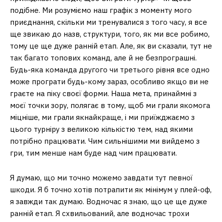
подібне. Ми розуміємо наш графік з моменту мого
приєднання, скільки ми тренувалися з того часу, я все
ще звикаю до назв, структури, того, як ми все робимо,
тому це ще дуже ранній етап. Але, як ви сказали, тут не
так багато топових команд, але й не безпрограшні.
Будь-яка команда другого чи третього рівня все одно
може програти будь-кому зараз, особливо якщо ви не
граєте на піку своєї форми. Наша мета, принаймні з
моєї точки зору, полягає в тому, щоб ми грали якомога
міцніше, ми грали якнайкраще, і ми приїжджаємо з
цього турніру з великою кількістю тем, над якими
потрібно працювати. Чим сильнішими ми вийдемо з
гри, тим менше нам буде над чим працювати.
Я думаю, що ми точно можемо завдати тут певної
шкоди. Я б точно хотів потрапити як мінімум у плей-оф,
я завжди так думаю. Водночас я знаю, що це ще дуже
ранній етап. Я схвильований, але водночас трохи