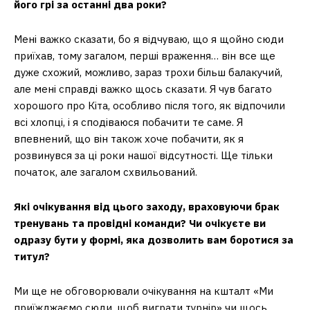
його грі за останні два роки?
Мені важко сказати, бо я відчуваю, що я щойно сюди
приїхав, тому загалом, перші враження… він все ще
дуже схожий, можливо, зараз трохи більш балакучий,
але мені справді важко щось сказати. Я чув багато
хорошого про Кіта, особливо після того, як відпочили
всі хлопці, і я сподіваюся побачити те саме. Я
впевнений, що він також хоче побачити, як я
розвинувся за ці роки нашої відсутності. Ще тільки
початок, але загалом схвильований.
Які очікування від цього заходу, враховуючи брак
тренувань та провідні команди? Чи очікуєте ви
одразу бути у формі, яка дозволить вам боротися за
титул?
Ми ще не обговорювали очікування на кшталт «Ми
приїжджаємо сюди, щоб виграти турнір» чи щось