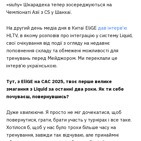
«⁠siuhy⁠» Шкарадека тепер зосереджуються на
Чемпіонаті Азії з CS у Шанхаї.
На другий день медіа дня в Китаї EliGE
дав інтерв’ю
HLTV, в якому розповів про інтеграцію у систему Liquid,
свої очікування від події з огляду на недавнє
поповнення складу та обмежені можливості для
тренувань перед Мейджором. Ми переклали це
інтерв’ю українською.
Тут, з EliGE на CAC 2025, твоє перше велике
змагання з Liquid за останні два роки. Як ти себе
почуваєш, повернувшись?
Дуже хвилююче. Я просто не міг дочекатися, щоб
повернутися, грати, брати участь у турнірах і все таке.
Хотілося б, щоб у нас було трохи більше часу на
тренування, завжди так відчуваю, але принаймні