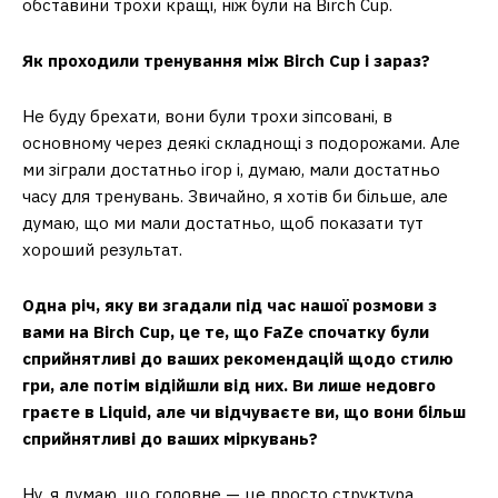
обставини трохи кращі, ніж були на Birch Cup.
Як проходили тренування між Birch Cup і зараз?
Не буду брехати, вони були трохи зіпсовані, в
основному через деякі складнощі з подорожами. Але
ми зіграли достатньо ігор і, думаю, мали достатньо
часу для тренувань. Звичайно, я хотів би більше, але
думаю, що ми мали достатньо, щоб показати тут
хороший результат.
Одна річ, яку ви згадали під час нашої розмови з
вами на Birch Cup, це те, що FaZe спочатку були
сприйнятливі до ваших рекомендацій щодо стилю
гри, але потім відійшли від них. Ви лише недовго
граєте в Liquid, але чи відчуваєте ви, що вони більш
сприйнятливі до ваших міркувань?
Ну, я думаю, що головне — це просто структура