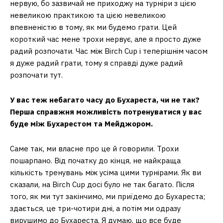
нервую, бо зазвичай не приходжу на турніри з цією
невеликою практикою та цією невеликою
впевненістю в тому, як ми будемо грати. Цей
короткий час мене трохи нервує, але я просто дуже
радий розпочати. ​​Час між Birch Cup і теперішнім часом
я дуже радий грати, тому я справді дуже радий
розпочати тут.
У вас теж небагато часу до Бухареста, чи не так?
Перша справжня можливість потренуватися у вас
буде між Бухарестом та Мейджором.
Саме так, ми власне про це й говорили. Трохи
пошарпано. Від початку до кінця, не найкраща
кількість тренувань між усіма цими турнірами. Як ви
сказали, на Birch Cup досі було не так багато. Після
того, як ми тут закінчимо, ми приїдемо до Бухареста;
здається, це три-чотири дні, а потім ми одразу
вирушимо до Бухареста. Я думаю, що все буде