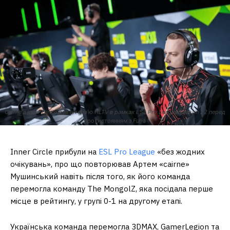
Cairne з Inner Circle дав інтерв’ю HLTV в рамках ESL Pro League Season 22 перед
протистоянням з Furia
Inner Circle прибули на
ESL Pro League
«без жодних
очікувань», про що повторював Артем «cairne»
Мушинський навіть після того, як його команда
перемогла команду The MongolZ, яка посідала перше
місце в рейтингу, у групі 0-1 на другому етапі.
Українська команда перемогла 3DMAX, GamerLegion та