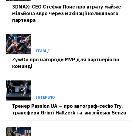
3DMAX: CEO Стефан Понс про втрату майже
мільйона євро через махінації колишнього
партнера
ГРАВЦІ
ZywOo про нагороди MVP для партнерів по
команді
ІНТЕРВ'Ю
Тренер Passion UA — про автограф-сесію Try,
трансфери Grim і Hallzerk та англійську Senzu