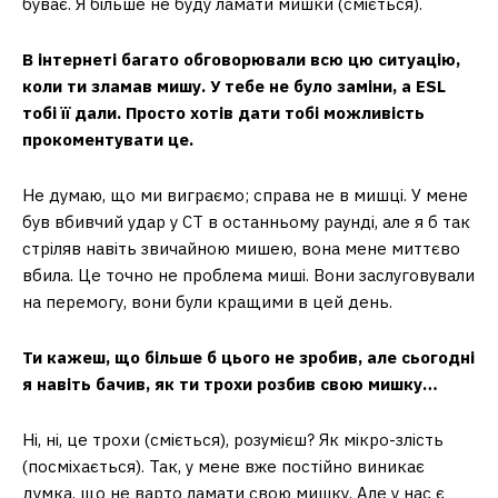
буває. Я більше не буду ламати мишки (сміється).
В інтернеті багато обговорювали всю цю ситуацію,
коли ти зламав мишу. У тебе не було заміни, а ESL
тобі її дали. Просто хотів дати тобі можливість
прокоментувати це.
Не думаю, що ми виграємо; справа не в мишці. У мене
був вбивчий удар у CT в останньому раунді, але я б так
стріляв навіть звичайною мишею, вона мене миттєво
вбила. Це точно не проблема миші. Вони заслуговували
на перемогу, вони були кращими в цей день.
Ти кажеш, що більше б цього не зробив, але сьогодні
я навіть бачив, як ти трохи розбив свою мишку…
Ні, ні, це трохи (сміється), розумієш? Як мікро-злість
(посміхається). Так, у мене вже постійно виникає
думка, що не варто ламати свою мишку. Але у нас є