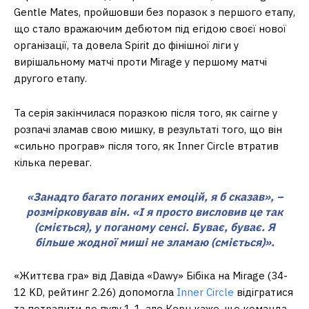
Gentle Mates, пройшовши без поразок з першого етапу,
що стало вражаючим дебютом під егідою своєї нової
організації, та довела Spirit до фінішної ліги у
вирішальному матчі проти Mirage у першому матчі
другого етапу.
Та серія закінчилася поразкою після того, як cairne у
розпачі зламав свою мишку, в результаті того, що він
«сильно програв» після того, як Inner Circle втратив
кілька переваг.
«Занадто багато поганих емоцій, я б сказав», –
розмірковував він. «І я просто висловив це так
(сміється), у поганому сенсі. Буває, буває. Я
більше жодної миші не зламаю (сміється)».
«Життєва гра» від Давіда «⁠Dawy⁠» Бібіка на Mirage (34-
12 KD, рейтинг 2.26) допомогла
Inner Circle
відігратися
та потрапити до пулу 1-1, але Керн каже, що команда