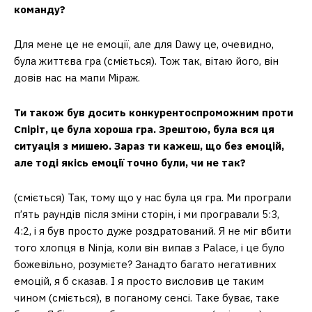
команду?
Для мене це не емоції, але для Dawy це, очевидно,
була життєва гра (сміється). Тож так, вітаю його, він
довів нас на мапи Міраж.
Ти також був досить конкурентоспроможним проти
Спіріт, це була хороша гра. Зрештою, була вся ця
ситуація з мишею. Зараз ти кажеш, що без емоцій,
але тоді якісь емоції точно були, чи не так?
(сміється) Так, тому що у нас була ця гра. Ми програли
п’ять раундів після зміни сторін, і ми програвали 5:3,
4:2, і я був просто дуже роздратований. Я не міг вбити
того хлопця в Ninja, коли він випав з Palace, і це було
божевільно, розумієте? Занадто багато негативних
емоцій, я б сказав. І я просто висловив це таким
чином (сміється), в поганому сенсі. Таке буває, таке