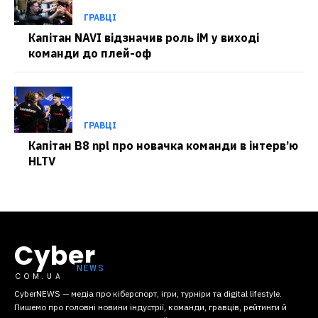
ГРАВЦІ
Капітан NAVI відзначив роль iM у виході
команди до плей-оф
ГРАВЦІ
Капітан B8 npl про новачка команди в інтерв’ю
HLTV
Cyber
COM.UA
CyberNEWS — медіа про кіберспорт, ігри, турніри та digital lifestyle.
Пишемо про головні новини індустрії, команди, гравців, рейтинги й