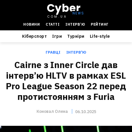
Cyber
COM.UA
НОВИНИ
СТАТТІ
ІНТЕРВ’Ю
РЕЙТИНГ
Кіберспорт
Ігри
Турніри
Life-style
ГРАВЦІ
ІНТЕРВ'Ю
Cairne з Inner Circle дав
інтерв’ю HLTV в рамках ESL
Pro League Season 22 перед
протистоянням з Furia
Коновал Олена
06.10.2025