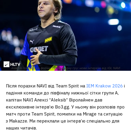
Aleksib про пошук форми та командну гру: нове інтерв’ю від IGL NAVI
Після поразки NAVI від Team Spirit на
IEM Krakow 2026
і
падіння команди до півфіналу нижньої сітки групи A,
капітан NAVI Алексі “Aleksib” Віролайнен дав
ексклюзивне інтерв’ю Bo3.gg. У ньому він розповів про
матч проти Team Spirit, помилки на Mirage та ситуацію
з Makazze. Ми переклали це інтерв’ю спеціально для
наших читачів.