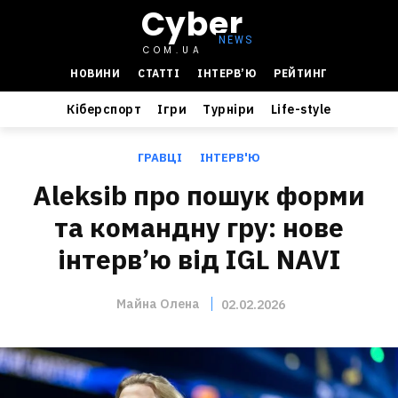
Cyber
COM.UA
НОВИНИ
СТАТТІ
ІНТЕРВ’Ю
РЕЙТИНГ
Кіберспорт
Ігри
Турніри
Life-style
ГРАВЦІ
ІНТЕРВ'Ю
Aleksib про пошук форми
та командну гру: нове
інтерв’ю від IGL NAVI
Майна Олена
02.02.2026