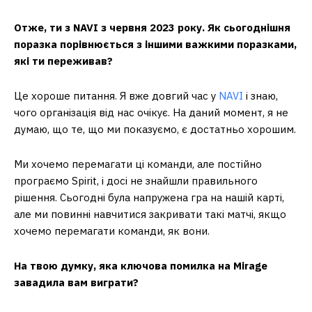
Отже, ти з NAVI з червня 2023 року. Як сьогоднішня
поразка порівнюється з іншими важкими поразками,
які ти переживав?
Це хороше питання. Я вже довгий час у
NAVI
і знаю,
чого організація від нас очікує. На даний момент, я не
думаю, що те, що ми показуємо, є достатньо хорошим.
Ми хочемо перемагати ці команди, але постійно
програємо Spirit, і досі не знайшли правильного
рішення. Сьогодні була напружена гра на нашій карті,
але ми повинні навчитися закривати такі матчі, якщо
хочемо перемагати команди, як вони.
На твою думку, яка ключова помилка на Mirage
завадила вам виграти?