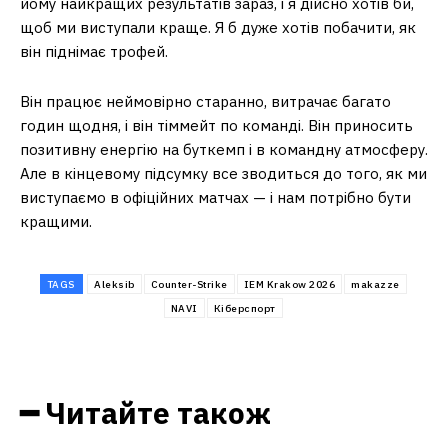
йому найкращих результатів зараз, і я дійсно хотів би,
щоб ми виступали краще. Я б дуже хотів побачити, як
він піднімає трофей.
Він працює неймовірно старанно, витрачає багато
годин щодня, і він тіммейт по команді. Він приносить
позитивну енергію на буткемп і в командну атмосферу.
Але в кінцевому підсумку все зводиться до того, як ми
виступаємо в офіційних матчах — і нам потрібно бути
кращими.
TAGS
⁠Aleksib
Counter-Strike
IEM Krakow 2026
makazze
NAVI
Кіберспорт
━ Читайте також