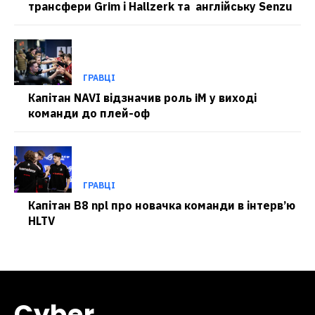
трансфери Grim і Hallzerk та англійську Senzu
ГРАВЦІ
Капітан NAVI відзначив роль iM у виході
команди до плей-оф
ГРАВЦІ
Капітан B8 npl про новачка команди в інтерв’ю
HLTV
Cyber