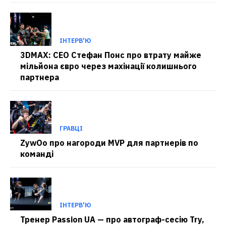
ІНТЕРВ'Ю
3DMAX: CEO Стефан Понс про втрату майже
мільйона євро через махінації колишнього
партнера
ГРАВЦІ
ZywOo про нагороди MVP для партнерів по
команді
ІНТЕРВ'Ю
Тренер Passion UA — про автограф-сесію Try,