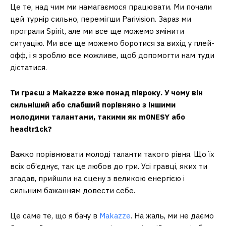
Це те, над чим ми намагаємося працювати. Ми почали
цей турнір сильно, перемігши Parivision. Зараз ми
програли Spirit, але ми все ще можемо змінити
ситуацію. Ми все ще можемо боротися за вихід у плей-
офф, і я зроблю все можливе, щоб допомогти нам туди
дістатися.
Ти граєш з Makazze вже понад півроку. У чому він
сильніший або слабший порівняно з іншими
молодими талантами, такими як m0NESY або
headtr1ck?
Важко порівнювати молоді таланти такого рівня. Що їх
всіх об’єднує, так це любов до гри. Усі гравці, яких ти
згадав, прийшли на сцену з великою енергією і
сильним бажанням довести себе.
Це саме те, що я бачу в
Makazze
. На жаль, ми не даємо