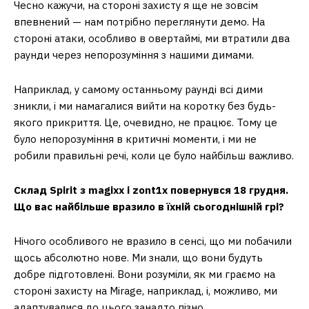
Чесно кажучи, на стороні захисту я ще не зовсім
впевнений — нам потрібно переглянути демо. На
стороні атаки, особливо в овертаймі, ми втратили два
раунди через непорозуміння з нашими димами.
Наприклад, у самому останньому раунді всі дими
зникли, і ми намагалися вийти на коротку без будь-
якого прикриття. Це, очевидно, не працює. Тому це
було непорозуміння в критичні моменти, і ми не
робили правильні речі, коли це було найбільш важливо.
Склад Spirit з magixx і zont1x повернувся 18 грудня.
Що вас найбільше вразило в їхній сьогоднішній грі?
Нічого особливого не вразило в сенсі, що ми побачили
щось абсолютно нове. Ми знали, що вони будуть
добре підготовлені. Вони розуміли, як ми граємо на
стороні захисту на Mirage, наприклад, і, можливо, ми
адаптувалися до цього занадто пізно.