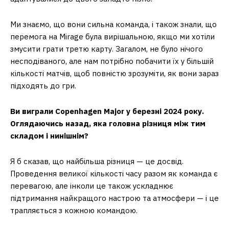
Ми знаємо, що вони сильна команда, і також знали, що
перемога на Mirage була вирішальною, якщо ми хотіли
змусити грати третю карту. Загалом, не було нічого
несподіваного, але нам потрібно побачити їх у більшій
кількості матчів, щоб повністю зрозуміти, як вони зараз
підходять до гри.
Ви виграли Copenhagen Major у березні 2024 року.
Оглядаючись назад, яка головна різниця між тим
складом і нинішнім?
Я б сказав, що найбільша різниця — це досвід.
Проведення великої кількості часу разом як команда є
перевагою, але інколи це також ускладнює
підтримання найкращого настрою та атмосфери — і це
трапляється з кожною командою.