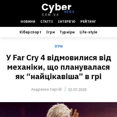
Cyber
COM.UA
НОВИНИ
СТАТТІ
ІНТЕРВ’Ю
РЕЙТИНГ
Кіберспорт
Ігри
Турніри
Life-style
ІГРИ
У Far Cry 4 відмовилися від
механіки, що планувалася
як “найцікавіша” в грі
Андренко Сергій
13.07.2025