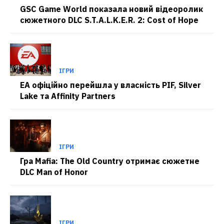
GSC Game World показала новий відеоролик
сюжетного DLC S.T.A.L.K.E.R. 2: Cost of Hope
ІГРИ
EA офіційно перейшла у власність PIF, Silver
Lake та Affinity Partners
ІГРИ
Гра Mafia: The Old Country отримає сюжетне
DLC Man of Honor
ІГРИ