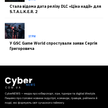
Стала відома дата релізу DLC «Ціна надії» для
S.T.A.L.K.E.R. 2
ІГРИ
У GSC Game World спростували заяви Сергія
Григоровича
Cyber
COM.UA
CyberNEWS — медіа про кіберспорт, ігри, турніри та digital lifestyle.
Пишемо про головні новини індустрії, команди, гравців, рейтинги й
події, які формують світ сучасного геймінгу.