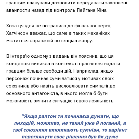
гравцям планували дозволити передавати захоплені
аванпости назад під контроль Пейгана Міна.
Хоча ця ідея не потрапила до фінальної версії,
Хатчінсон вважає, що саме в таких механіках
міститься справжній потенціал жанру.
В інтерв’ю одному з видань він пояснив, що ця
концепція виникла в контексті прагнення надати
гравцям більше свободи дій. Наприклад, якщо
персонаж починає сумніватися у мотивах своїх
союзників або навіть висловлювати симпатії до
основного антагоніста, в нього могла б бути
можливість змінити ситуацію і свою лояльність.
“Якщо раптом ти починаєш думати, що
лиходій, можливо, не такий уже й поганий, а
твої союзники викликають сумніви, то варіант
переглянути своє рішення був би дуже