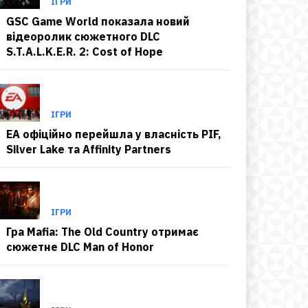
ІГРИ
GSC Game World показала новий
відеоролик сюжетного DLC
S.T.A.L.K.E.R. 2: Cost of Hope
ІГРИ
EA офіційно перейшла у власність PIF,
Silver Lake та Affinity Partners
ІГРИ
Гра Mafia: The Old Country отримає
сюжетне DLC Man of Honor