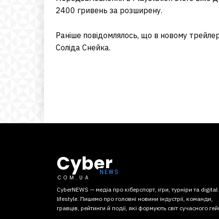
2400 гривень за розширену.
Раніше повідомлялось, що в новому трейлер
Соліда Снейка.
Cyber
COM.UA
CyberNEWS — медіа про кіберспорт, ігри, турніри та digital
lifestyle. Пишемо про головні новини індустрії, команди,
гравців, рейтинги й події, які формують світ сучасного гей