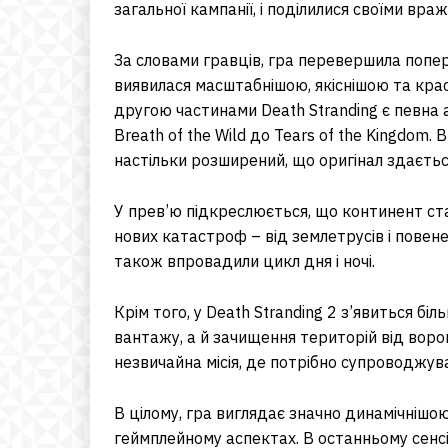
загальної кампанії, і поділилися своїми вра
За словами гравців, гра перевершила попе
виявилася масштабнішою, якіснішою та крас
другою частинами Death Stranding є певна а
Breath of the Wild до Tears of the Kingdom. 
настільки розширений, що оригінал здаєть
У прев’ю підкреслюється, що континент ста
нових катастроф – від землетрусів і повен
також впровадили цикл дня і ночі.
Крім того, у Death Stranding 2 з’явиться бі
вантажу, а й зачищення територій від ворог
незвичайна місія, де потрібно супроводжув
В цілому, гра виглядає значно динамічнішою,
геймплейному аспектах. В останньому сенсі,