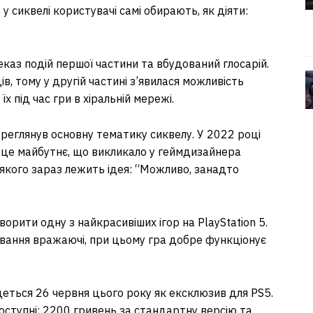
, у сиквелі користувачі самі обирають, як діяти:
каз подій першої частини та вбудований глосарій.
, тому у другій частині з’явилася можливість
х під час гри в хіральній мережі.
переглянув основну тематику сиквелу. У 2022 році
 це майбутнє, що викликало у геймдизайнера
і якого зараз лежить ідея: “Можливо, занадто
орити одну з найкрасивіших ігор на PlayStation 5.
ування вражаючі, при цьому гра добре функціонує
удеться 26 червня цього року як ексклюзив для PS5.
оступні: 2200 гривень за стандартну версію та