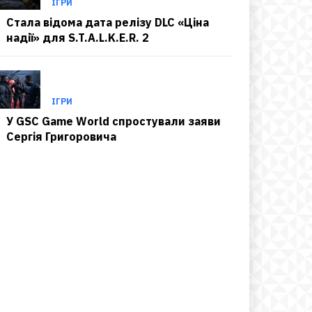
ІГРИ
Стала відома дата релізу DLC «Ціна
надії» для S.T.A.L.K.E.R. 2
ІГРИ
У GSC Game World спростували заяви
Сергія Григоровича