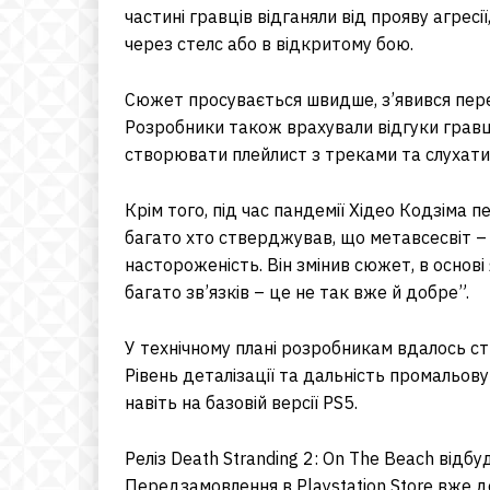
частині гравців відганяли від прояву агресії
через стелс або в відкритому бою.
Сюжет просувається швидше, з’явився пере
Розробники також врахували відгуки гравців
створювати плейлист з треками та слухати ї
Крім того, під час пандемії Хідео Кодзіма 
багато хто стверджував, що метавсесвіт –
настороженість. Він змінив сюжет, в основ
багато зв’язків – це не так вже й добре”.
У технічному плані розробникам вдалось ств
Рівень деталізації та дальність промальов
навіть на базовій версії PS5.
Реліз Death Stranding 2: On The Beach відб
Передзамовлення в Playstation Store вже д