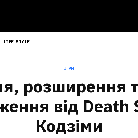
LIFE-STYLE
ІГРИ
я, розширення та
ення від Death 
Кодзіми