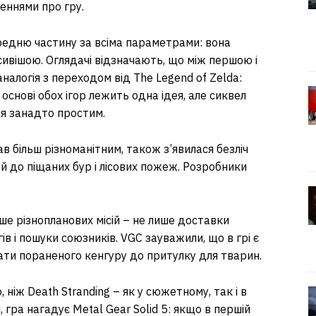
женнями про гру.
редню частину за всіма параметрами: вона
ивішою. Оглядачі відзначають, що між першою і
налогія з переходом від The Legend of Zelda:
В основі обох ігор лежить одна ідея, але сиквел
ся занадто простим.
в більш різноманітним, також з’явилася безліч
ей до піщаних бур і лісових пожеж. Розробники
льше різнопланових місій – не лише доставки
ів і пошуки союзників. VGC зауважили, що в грі є
ати пораненого кенгуру до притулку для тварин.
 ніж Death Stranding – як у сюжетному, так і в
 гра нагадує Metal Gear Solid 5: якщо в першій