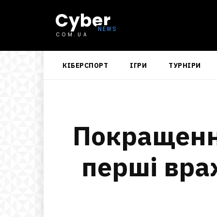
Cyber
COM.UA
КІБЕРСПОРТ
ІГРИ
ТУРНІРИ
Покращенн
перші враж