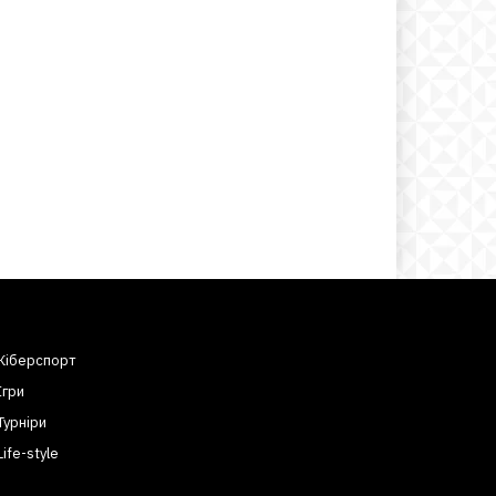
Кіберспорт
Ігри
Турніри
Life-style