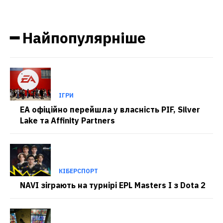
━ Найпопулярніше
ІГРИ
EA офіційно перейшла у власність PIF, Silver
Lake та Affinity Partners
КІБЕРСПОРТ
NAVI зіграють на турнірі EPL Masters I з Dota 2