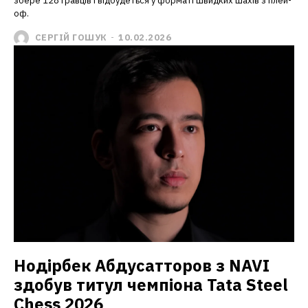
збере 128 гравців і відбудеться у форматі швидких шахів з плей-
оф.
СЕРГІЙ ГОШУК
-
10.02.2026
Нодірбек Абдусатторов з NAVI
здобув титул чемпіона Tata Steel
Chess 2026