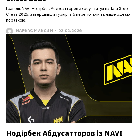
Гравець NAVI Нодірбек Абдусатторов здобув титул на Tata Steel
Chess 2026, завершивши турнір із 6 перемогами та лише однією
поразкою.
МАРКУС МАКСИМ
-
02.02.2026
Нодірбек Абдусатторов із NAVI