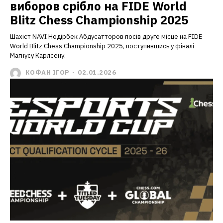
виборов срібло на FIDE World
Blitz Chess Championship 2025
Шахіст NAVI Нодірбек Абдусатторов посів друге місце на FIDE
World Blitz Chess Championship 2025, поступившись у фіналі
Магнусу Карлсену.
КОФАН ІГОР
-
02.01.2026