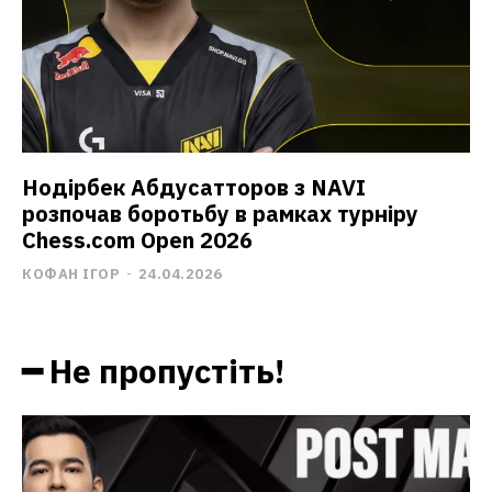
Нодірбек Абдусатторов з NAVI
розпочав боротьбу в рамках турніру
Chess.com Open 2026
КОФАН ІГОР
-
24.04.2026
━ Не пропустіть!