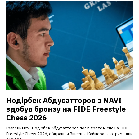
Нодірбек Абдусатторов з NAVI
здобув бронзу на FIDE Freestyle
Chess 2026
Гравець NAVI Нодірбек Абдусатторов посів третє місце на FIDE
Freestyle Chess 2026, обігравши Вінсента Каймера та отримавши