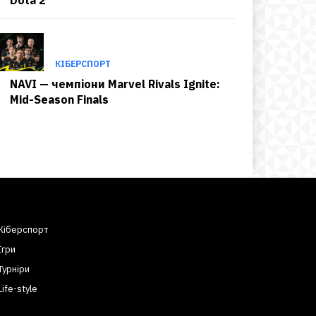
КІБЕРСПОРТ
NAVI — чемпіони Marvel Rivals Ignite:
Mid-Season Finals
Кіберспорт
Ігри
Турніри
Life-style