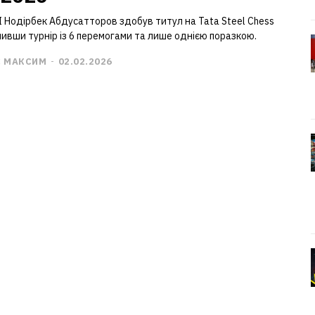
 Нодірбек Абдусатторов здобув титул на Tata Steel Chess
ивши турнір із 6 перемогами та лише однією поразкою.
С МАКСИМ
-
02.02.2026