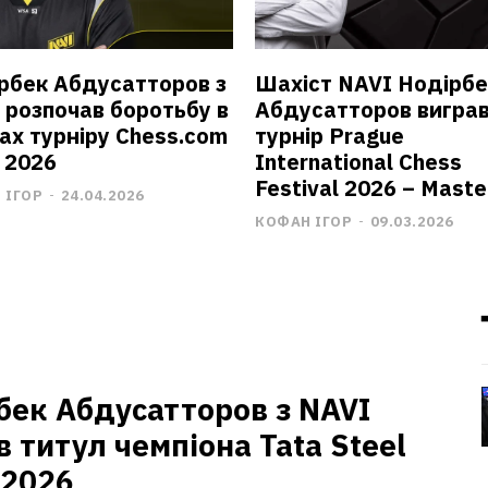
рбек Абдусатторов з
Шахіст NAVI Нодірбе
 розпочав боротьбу в
Абдусатторов вигра
ах турніру Chess.com
турнір Prague
 2026
International Chess
Festival 2026 – Maste
 ІГОР
-
24.04.2026
КОФАН ІГОР
-
09.03.2026
бек Абдусатторов з NAVI
в титул чемпіона Tata Steel
 2026