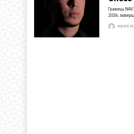
Гравець NAVI
2026, заверш
МАРКУ