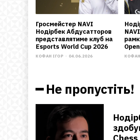
Гросмейстер NAVI
Ноді
Нодірбек Абдусатторов
NAVI
представлятиме клуб на
рамк
Esports World Cup 2026
Open
КОФАН ІГОР
-
04.06.2026
КОФАН
━ Не пропустіть!
Нодір
здобу
Chess