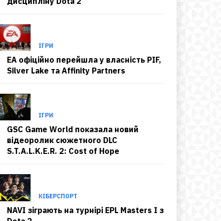
дисципліну Dota 2
ІГРИ
EA офіційно перейшла у власність PIF,
Silver Lake та Affinity Partners
ІГРИ
GSC Game World показала новий
відеоролик сюжетного DLC
S.T.A.L.K.E.R. 2: Cost of Hope
КІБЕРСПОРТ
NAVI зіграють на турнірі EPL Masters I з
Dota 2