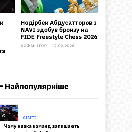
к
Нодірбек Абдусатторов з
в
NAVI здобув бронзу на
FIDE Freestyle Chess 2026
КОФАН ІГОР
-
17.02.2026
rs
━ Найпопулярніше
СТАТТІ
Чому низка команд залишають