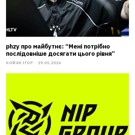
phzy про майбутнє: “Мені потрібно
послідовніше досягати цього рівня”
КОФАН ІГОР
-
29.01.2026