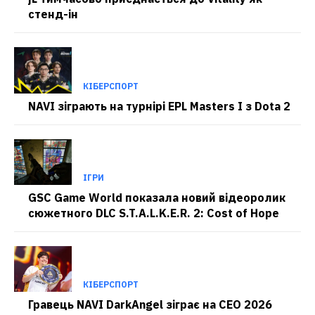
стенд-ін
КІБЕРСПОРТ
NAVI зіграють на турнірі EPL Masters I з Dota 2
ІГРИ
GSC Game World показала новий відеоролик
сюжетного DLC S.T.A.L.K.E.R. 2: Cost of Hope
КІБЕРСПОРТ
Гравець NAVI DarkAngel зіграє на CEO 2026