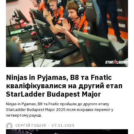
Ninjas in Pyjamas, B8 та Fnatic
кваліфікувалися на другий етап
StarLadder Budapest Major
Ninjas in Pyjamas, B8 та Fnatic пройшли до другого етапу
StarLadder Budapest Major 2025 після яскравих перемог у
четвертому раунді.
СЕРГІЙ ГОШУК
-
27.11.2025