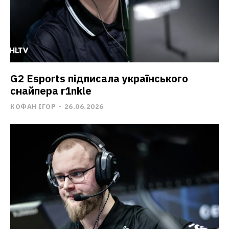
G2 Esports підписала українського
снайпера r1nkle
КОФАН ІГОР
-
26.06.2026