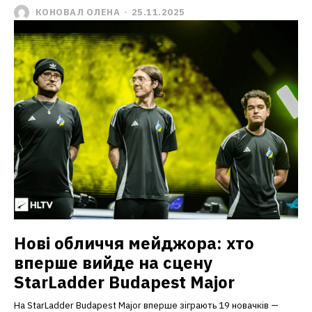
КОНОВАЛ ОЛЕНА
-
25.11.2025
Нові обличчя мейджора: хто
вперше вийде на сцену
StarLadder Budapest Major
На StarLadder Budapest Major вперше зіграють 19 новачків —