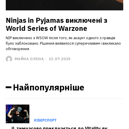
Ninjas in Pyjamas виключені з
World Series of Warzone
NIP виключено з WSOW після того, як акаунт одного з гравців
було заблоковано. Рішення виявилося суперечливим і викликало
обговорення.
МАЙНА ОЛЕНА
-
22.07.2025
━ Найпопулярніше
КІБЕРСПОРТ
jL тимчасово приєднається до Vitality як