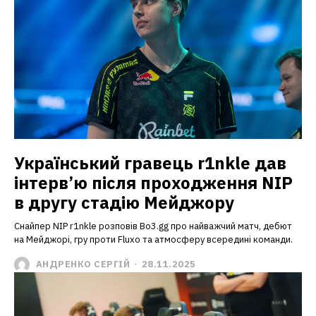
Український гравець r1nkle дав
інтерв’ю після проходження NIP
в другу стадію Мейджору
Снайпер NIP r1nkle розповів Bo3.gg про найважчий матч, дебют
на Мейджорі, гру проти Fluxo та атмосферу всередині команди.
АНДРЕНКО СЕРГІЙ
-
28.11.2025