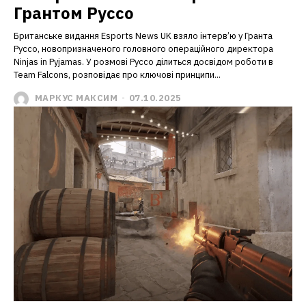
Грантом Руссо
Британське видання Esports News UK взяло інтерв’ю у Гранта
Руссо, новопризначеного головного операційного директора
Ninjas in Pyjamas. У розмові Руссо ділиться досвідом роботи в
Team Falcons, розповідає про ключові принципи...
МАРКУС МАКСИМ
-
07.10.2025