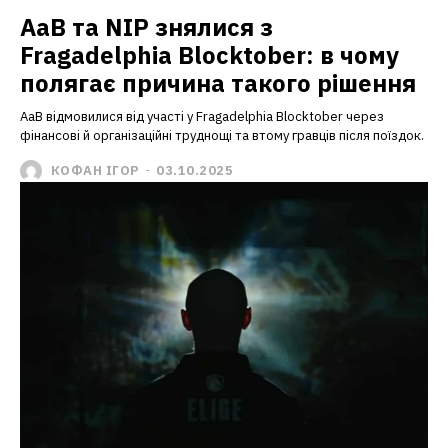
AaB та NIP знялися з
Fragadelphia Blocktober: в чому
полягає причина такого рішення
AaB відмовилися від участі у Fragadelphia Blocktober через
фінансові й організаційні труднощі та втому гравців після поїздок.
КОФАН ІГОР
-
03.10.2025