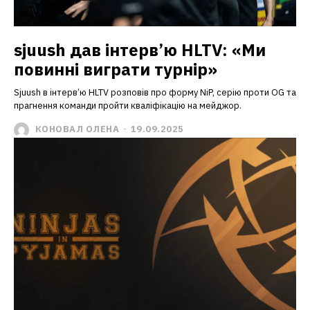
sjuush дав інтерв’ю HLTV: «Ми
повинні виграти турнір»
Sjuush в інтерв’ю HLTV розповів про форму NiP, серію проти OG та
прагнення команди пройти кваліфікацію на мейджор.
КОНОВАЛ ОЛЕНА
-
19.09.2025