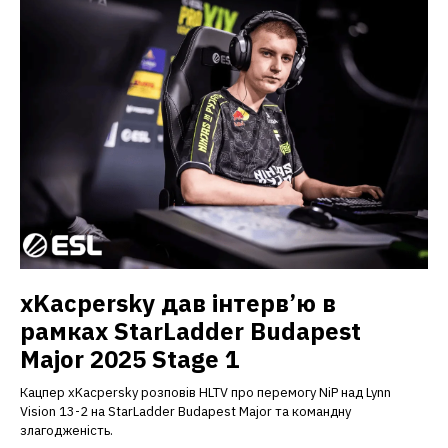
xKacpersky дав інтерв’ю в
рамках StarLadder Budapest
Major 2025 Stage 1
Кацпер xKacpersky розповів HLTV про перемогу NiP над Lynn
Vision 13-2 на StarLadder Budapest Major та командну
злагодженість.