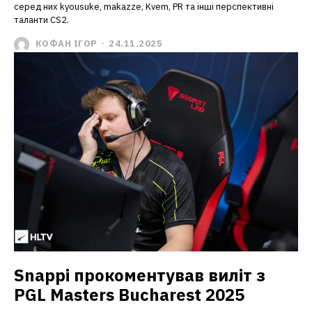
серед них kyousuke, makazze, Kvem, PR та інші перспективні
таланти CS2.
КОФАН ІГОР
-
24.11.2025
Snappi прокоментував виліт з
PGL Masters Bucharest 2025