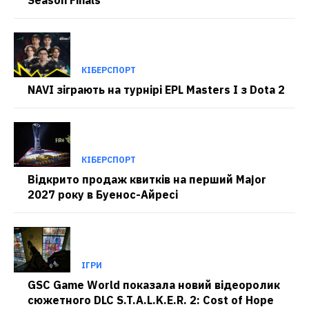
КІБЕРСПОРТ
NAVI зіграють на турнірі EPL Masters I з Dota 2
КІБЕРСПОРТ
Відкрито продаж квитків на перший Major
2027 року в Буенос-Айресі
ІГРИ
GSC Game World показала новий відеоролик
сюжетного DLC S.T.A.L.K.E.R. 2: Cost of Hope