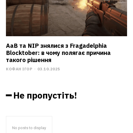
AaB та NIP знялися з Fragadelphia
Blocktober: в чому полягає причина
такого рішення
КОФАН ІГОР
-
03.10.2025
━ Не пропустіть!
No posts to display