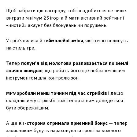
Щоб забрати цю нагороду, тобі знадобиться не лише
виграти мінімум 25 ігор, а й мати активний рейтинг і
«чистий» акаунт без блокувань чи порушень.
У грі з’явилися й
геймплейні зміни
, які точно вплинуть
на стиль гри.
Тепер
полум’я від молотова розповзається по землі
значно швидше
, що робить його ще небезпечнішим
інструментом для контролю зон.
MP9 зробили менш точним під час стрибків
і дещо
складнішим у стрільбі, тож тепер із ним доведеться
бути обережнішим.
А ще
КТ-сторона отримала приємний бонус
— тепер
захисникам будуть нараховувати гроші за кожного