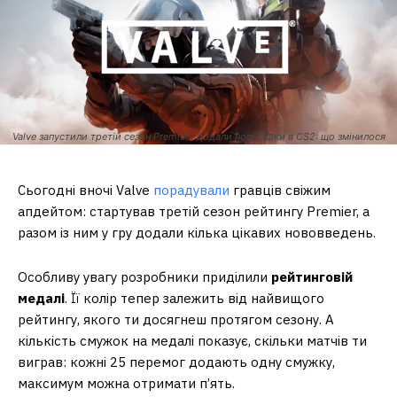
Valve запустили третій сезон Premier і додали нові фішки в CS2: що змінилося
Сьогодні вночі Valve
порадували
гравців свіжим
апдейтом: стартував третій сезон рейтингу Premier, а
разом із ним у гру додали кілька цікавих нововведень.
Особливу увагу розробники приділили
рейтинговій
медалі
. Її колір тепер залежить від найвищого
рейтингу, якого ти досягнеш протягом сезону. А
кількість смужок на медалі показує, скільки матчів ти
виграв: кожні 25 перемог додають одну смужку,
максимум можна отримати п’ять.