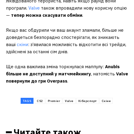
ліквідованого терориста, навіть якщо раунд вони
програли.
Valve
також впровадили нову корисну опцію
—
тепер можна скасувати обміни
.
Якщо вас обдурили чи ваш акаунт зламали, більше не
доведеться безпорадно спостерігати, як зникають
ваші
скіни
: з’явилася можливість відкотити всі трейди,
здійснені за останні сім днів.
Ще одна важлива зміна торкнулася маппулу:
Anubis
більше не доступний у матчмейкингу
, натомість
Valve
повернули до гри Overpass
.
TAGS
CS2
Premier
Valve
Кіберспорт
Скіни
━ Читайте також