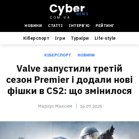
Cyber
COM.UA
НОВИНИ
СТАТТІ
ІНТЕРВ’Ю
РЕЙТИНГ
Кіберспорт
Ігри
Турніри
Life-style
КІБЕРСПОРТ
НОВИНИ
Valve запустили третій
сезон Premier і додали нові
фішки в CS2: що змінилося
Маркус Максим
16.07.2025