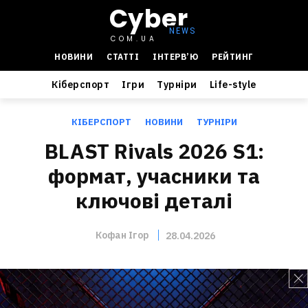
Cyber
COM.UA
НОВИНИ
СТАТТІ
ІНТЕРВ’Ю
РЕЙТИНГ
Кіберспорт
Ігри
Турніри
Life-style
КІБЕРСПОРТ
НОВИНИ
ТУРНІРИ
BLAST Rivals 2026 S1:
формат, учасники та
ключові деталі
Кофан Ігор
28.04.2026