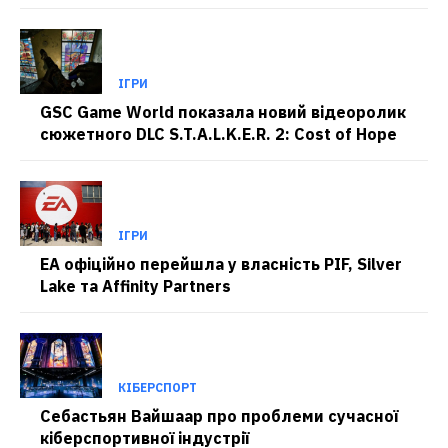
ІГРИ
GSC Game World показала новий відеоролик
сюжетного DLC S.T.A.L.K.E.R. 2: Cost of Hope
ІГРИ
EA офіційно перейшла у власність PIF, Silver
Lake та Affinity Partners
КІБЕРСПОРТ
Себастьян Вайшаар про проблеми сучасної
кіберспортивної індустрії