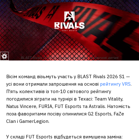
BLAST Rivals 2026 S1: формат, учасники та ключові деталі
Вісім команд візьмуть участь у BLAST Rivals 2026 S1 —
усі вони отримали запрошення на основі
рейтингу VRS
.
П’ять колективів із топ-10 світового рейтингу
погодилися зіграти на турнірі в Техасі: Team Vitality,
Natus Vincere, FURIA, FUT Esports та Astralis. Натомість
поза фаворитами посіву опинилися G2 Esports, FaZe
Clan і GamerLegion.
У складі FUT Esports відбудеться вимушена заміна: