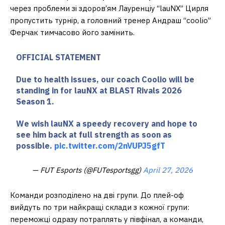
через проблеми зі здоров’ям Лауренціу “lauNX” Цирля
пропустить турнір, а головний тренер Андраш “coolio”
Ферчак тимчасово його замінить.
OFFICIAL STATEMENT
Due to health issues, our coach Coolio will be
standing in for lauNX at BLAST Rivals 2026
Season 1.
We wish lauNX a speedy recovery and hope to
see him back at full strength as soon as
possible.
pic.twitter.com/2nVUPJ5gfT
— FUT Esports (@FUTesportsgg)
April 27, 2026
Команди розподілено на дві групи. До плей-оф
вийдуть по три найкращі склади з кожної групи:
переможці одразу потраплять у півфінал, а команди,