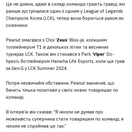
Це не дивно, адже в складі команди грають гравці, які
раніше зустрічалися один з одним у League of Legends
Champions Korea (LCK), тепер вони борються разом як
союзники.
Peanut змагався з Choi ‘
Zeus
‘ Woo-je, колишнім
топлейнером T1 в декількох літніх та весняних
турнірах LCK. Також він стикався з Park ‘
Viper
‘ Do-
hyeon, ботлейнером Hanwha Life Esports, коли ще грав
за Gen.G у LCK Summer 2024.
Попри незвичайні обставини, Peanut зазначив, що
бачить тільки позитиви у своїх нових товаришах по
команді.
В інтерв’ю він сказав: “Я ніколи не думав про
можливість суперника стати товаришем по команді, я
ніколи не сприймав це так.”