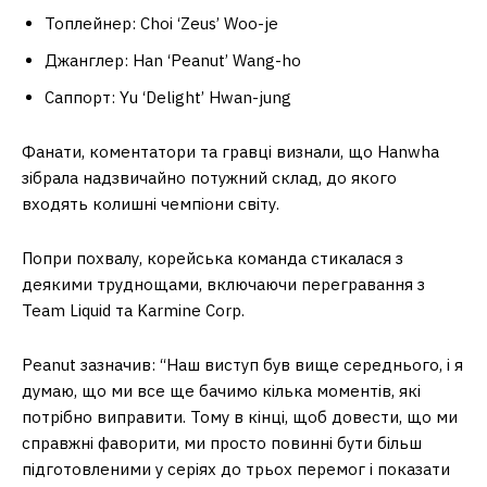
Топлейнер: Choi ‘Zeus’ Woo-je
Джанглер: Han ‘Peanut’ Wang-ho
Саппорт: Yu ‘Delight’ Hwan-jung
Фанати, коментатори та гравці визнали, що Hanwha
зібрала надзвичайно потужний склад, до якого
входять колишні чемпіони світу.
Попри похвалу, корейська команда стикалася з
деякими труднощами, включаючи перегравання з
Team Liquid та Karmine Corp.
Peanut зазначив: “Наш виступ був вище середнього, і я
думаю, що ми все ще бачимо кілька моментів, які
потрібно виправити. Тому в кінці, щоб довести, що ми
справжні фаворити, ми просто повинні бути більш
підготовленими у серіях до трьох перемог і показати