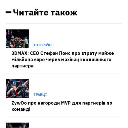
━ Читайте також
ІНТЕРВ'Ю
3DMAX: CEO Стефан Понс про втрату майже
мільйона євро через махінації колишнього
партнера
ГРАВЦІ
ZywOo про нагороди MVP для партнерів по
команді