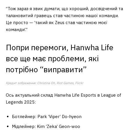
“Тож зараз я звик думати, що хороший, досвідчений та
талановитий гравець став частиною нашої команди.
Це просто — ‘такий як Zeus став частиною моєї
команди’.”
Попри перемоги, Hanwha Life
все ще має проблеми, які
потрібно “виправити”
Кредит зображення: Christina Oh, Riot Games, Flickr
Ось актуальний склад Hanwha Life Esports в League of
Legends 2025:
Ботлейнер: Park ‘Viper’ Do-hyeon
Мідлейнер: Kim ‘Zeka’ Geon-woo