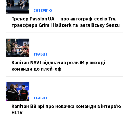
ІНТЕРВ'Ю
Тренер Passion UA — про автограф-сесію Try,
трансфери Grim і Hallzerk та англійську Senzu
ГРАВЦІ
Капітан NAVI відзначив роль iM у виході
команди до плей-оф
ГРАВЦІ
Капітан B8 npl про новачка команди в інтерв’ю
HLTV