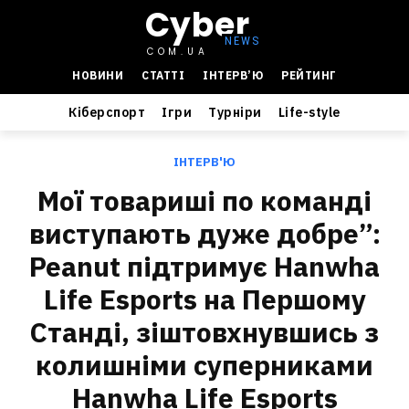
Cyber
COM.UA
НОВИНИ
СТАТТІ
ІНТЕРВ’Ю
РЕЙТИНГ
Кіберспорт
Ігри
Турніри
Life-style
ІНТЕРВ'Ю
Мої товариші по команді
виступають дуже добре”:
Peanut підтримує Hanwha
Life Esports на Першому
Станді, зіштовхнувшись з
колишніми суперниками
Hanwha Life Esports