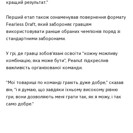
кращий результат.”
Перший етап також ознаменував повернення формату
Fearless Draft, який забороняє гравцям
використовувати раніше обраних чемпіонів поряд зі
стандартними заборонами.
У грі, де гравці зобов’язані освоїти “кожну можливу
комбінацію, яка може бути”, Peanut підкреслив
важливість організованої команди.
“Мої товариші по команді грають дуже добре,” сказав
він, “і я думаю, що завдяки їхньому високому рівню
гри, вони дозволяють мені грати так, як я можу, і так
само добре.”