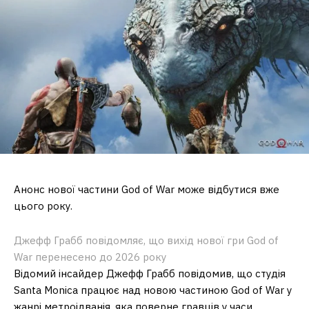
Анонс нової частини God of War може відбутися вже
цього року.
Джефф Грабб повідомляє, що вихід нової гри God of
War перенесено до 2026 року
Відомий інсайдер Джефф Грабб повідомив, що студія
Santa Monica працює над новою частиною God of War у
жанрі метроідванія, яка поверне гравців у часи