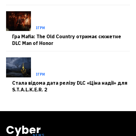
ІГРИ
Гра Mafia: The Old Country отримає сюжетне
DLC Man of Honor
ІГРИ
Стала відома дата релізу DLC «Ціна надії» для
S.T.A.L.K.E.R. 2
Cyber