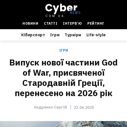
Cyber
COM.UA
НОВИНИ
СТАТТІ
ІНТЕРВ’Ю
РЕЙТИНГ
Кіберспорт
Ігри
Турніри
Life-style
ІГРИ
Випуск нової частини God
of War, присвяченої
Стародавній Греції,
перенесено на 2026 рік
Андренко Сергій
23.06.2025