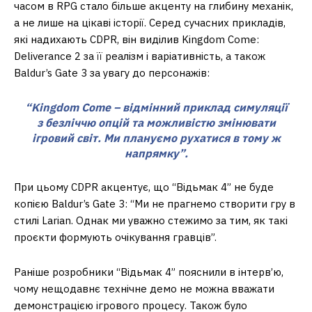
часом в RPG стало більше акценту на глибину механік,
а не лише на цікаві історії. Серед сучасних прикладів,
які надихають CDPR, він виділив Kingdom Come:
Deliverance 2 за її реалізм і варіативність, а також
Baldur’s Gate 3 за увагу до персонажів:
“Kingdom Come – відмінний приклад симуляції
з безліччю опцій та можливістю змінювати
ігровий світ. Ми плануємо рухатися в тому ж
напрямку”.
При цьому CDPR акцентує, що “Відьмак 4” не буде
копією Baldur’s Gate 3: “Ми не прагнемо створити гру в
стилі Larian. Однак ми уважно стежимо за тим, як такі
проєкти формують очікування гравців”.
Раніше розробники “Відьмак 4” пояснили в інтерв’ю,
чому нещодавнє технічне демо не можна вважати
демонстрацією ігрового процесу. Також було