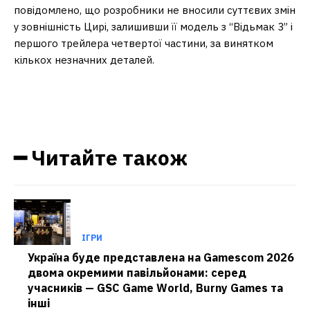
повідомлено, що розробники не вносили суттєвих змін
у зовнішність Цирі, залишивши її модель з “Відьмак 3” і
першого трейлера четвертої частини, за винятком
кількох незначних деталей.
━ Читайте також
ІГРИ
Україна буде представлена на Gamescom 2026
двома окремими павільйонами: серед
учасників — GSC Game World, Burny Games та
інші