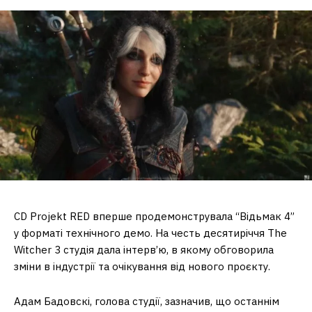
CD Projekt RED вперше продемонструвала “Відьмак 4”
у форматі технічного демо. На честь десятиріччя The
Witcher 3 студія дала інтерв’ю, в якому обговорила
зміни в індустрії та очікування від нового проєкту.
Адам Бадовскі, голова студії, зазначив, що останнім