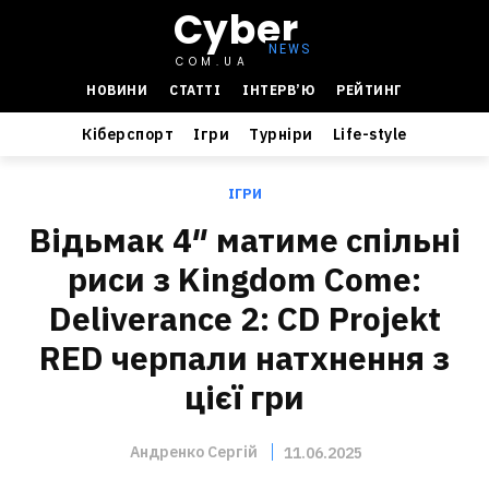
Cyber
COM.UA
НОВИНИ
СТАТТІ
ІНТЕРВ’Ю
РЕЙТИНГ
Кіберспорт
Ігри
Турніри
Life-style
ІГРИ
Відьмак 4″ матиме спільні
риси з Kingdom Come:
Deliverance 2: CD Projekt
RED черпали натхнення з
цієї гри
Андренко Сергій
11.06.2025