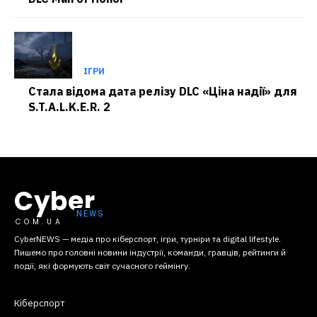
ІГРИ
Стала відома дата релізу DLC «Ціна надії» для
S.T.A.L.K.E.R. 2
Cyber
COM.UA
CyberNEWS — медіа про кіберспорт, ігри, турніри та digital lifestyle.
Пишемо про головні новини індустрії, команди, гравців, рейтинги й
події, які формують світ сучасного геймінгу.
Кіберспорт