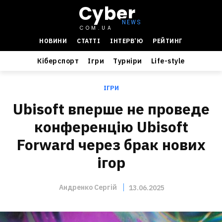
Cyber
COM.UA
НОВИНИ
СТАТТІ
ІНТЕРВ’Ю
РЕЙТИНГ
Кіберспорт
Ігри
Турніри
Life-style
ІГРИ
Ubisoft вперше не проведе
конференцію Ubisoft
Forward через брак нових
ігор
Андренко Сергій
13.06.2025