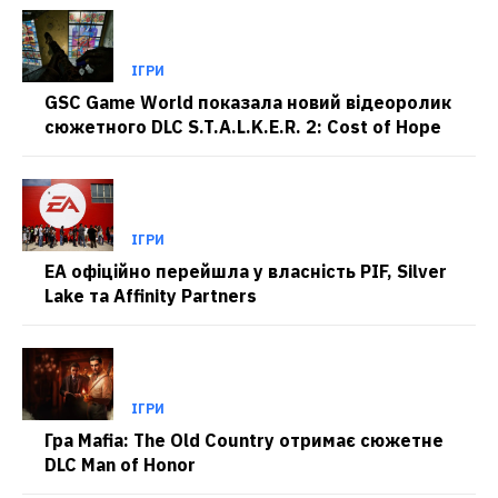
ІГРИ
GSC Game World показала новий відеоролик
сюжетного DLC S.T.A.L.K.E.R. 2: Cost of Hope
ІГРИ
EA офіційно перейшла у власність PIF, Silver
Lake та Affinity Partners
ІГРИ
Гра Mafia: The Old Country отримає сюжетне
DLC Man of Honor