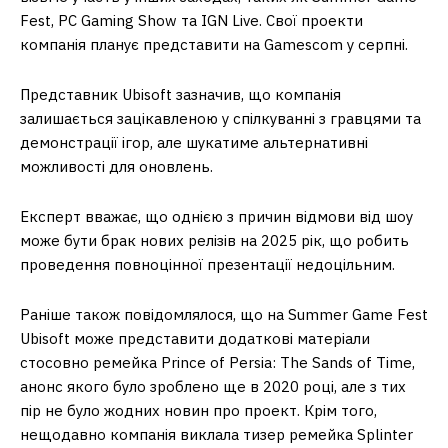
Fest, PC Gaming Show та IGN Live. Свої проекти
компанія планує представити на Gamescom у серпні.
Представник Ubisoft зазначив, що компанія
залишається зацікавленою у спілкуванні з гравцями та
демонстрації ігор, але шукатиме альтернативні
можливості для оновлень.
Експерт вважає, що однією з причин відмови від шоу
може бути брак нових релізів на 2025 рік, що робить
проведення повноцінної презентації недоцільним.
Раніше також повідомлялося, що на Summer Game Fest
Ubisoft може представити додаткові матеріали
стосовно ремейка Prince of Persia: The Sands of Time,
анонс якого було зроблено ще в 2020 році, але з тих
пір не було жодних новин про проект. Крім того,
нещодавно компанія виклала тизер ремейка Splinter