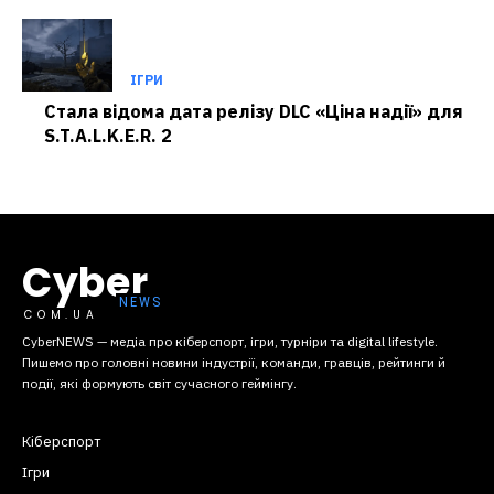
ІГРИ
Стала відома дата релізу DLC «Ціна надії» для
S.T.A.L.K.E.R. 2
Cyber
COM.UA
CyberNEWS — медіа про кіберспорт, ігри, турніри та digital lifestyle.
Пишемо про головні новини індустрії, команди, гравців, рейтинги й
події, які формують світ сучасного геймінгу.
Кіберспорт
Ігри