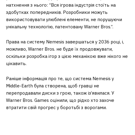
натхнення з нього: “Вся ігрова індустрія стоїть на
здобутках попередників. Розробники можуть
використовувати улюблені елементи, не порушуючи
унікальну технологію, патентовану Warner Bros.”.
Права на систему Nemesis завершаться у 2036 році, і,
можливо, Warner Bros. не буде їх продовжувати,
оскільки розробка ігор з цією механікою вже нікого не
цікавить.
Раніше інформація про те, що система Nemesis у
Middle-Earth була створена, щоб гравці не
перепродавали диски з грою, також із’явилася. У
Warner Bros. Games оцінили, що рідко хто захоче
втратити свій прогрес у боротьбі з ворогами.