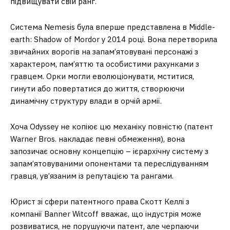
підвищувати свій ранг.
Система Nemesis була вперше представлена в Middle-
earth: Shadow of Mordor у 2014 році. Вона перетворила
звичайних ворогів на запам’ятовувані персонажі з
характером, пам’яттю та особистими рахунками з
гравцем. Орки могли еволюціонувати, мститися,
гинути або повертатися до життя, створюючи
динамічну структуру влади в орчій армії.
Хоча Odyssey не копіює цю механіку повністю (патент
Warner Bros. накладає певні обмеження), вона
запозичає основну концепцію – ієрархічну систему з
запам’ятовуваними опонентами та переслідуванням
гравця, ув’язаним із репутацією та рангами.
Юрист зі сфери патентного права Скотт Келлі з
компанії Banner Witcoff вважає, що індустрія може
розвиватися, не порушуючи патент, але черпаючи