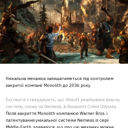
Унікальна механіка залишатиметься під контролем
закритої компанії Monolith до 2036 року.
Експерти стверджують, що Ubisoft реалізувала власну
систему, схожу на Nemesis, в Assassin’s Creed Odyssey.
Після закриття Monolith компанією Warner Bros. і
патентування унікальної системи Nemesis із серії
Middle-Earth, здавалося, що про цю механіку можна