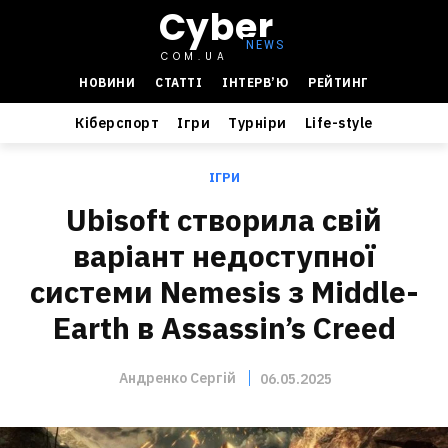
Cyber
COM.UA
НОВИНИ
СТАТТІ
ІНТЕРВ’Ю
РЕЙТИНГ
Кіберспорт
Ігри
Турніри
Life-style
ІГРИ
Ubisoft створила свій
варіант недоступної
системи Nemesis з Middle-
Earth в Assassin’s Creed
Андренко Сергій
06.05.2025