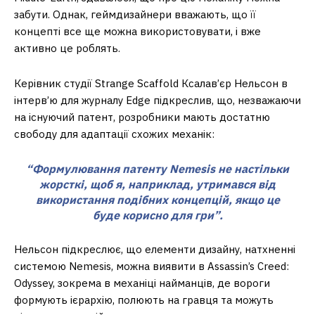
забути. Однак, геймдизайнери вважають, що її
концепті все ще можна використовувати, і вже
активно це роблять.
Керівник студії Strange Scaffold Ксалав’єр Нельсон в
інтерв’ю для журналу Edge підкреслив, що, незважаючи
на існуючий патент, розробники мають достатню
свободу для адаптації схожих механік:
“Формулювання патенту Nemesis не настільки
жорсткі, щоб я, наприклад, утримався від
використання подібних концепцій, якщо це
буде корисно для гри”.
Нельсон підкреслює, що елементи дизайну, натхненні
системою Nemesis, можна виявити в Assassin’s Creed:
Odyssey, зокрема в механіці найманців, де вороги
формують ієрархію, полюють на гравця та можуть