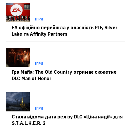
ІГРИ
EA офіційно перейшла у власність PIF, Silver
Lake та Affinity Partners
ІГРИ
Гра Mafia: The Old Country отримає сюжетне
DLC Man of Honor
ІГРИ
Стала відома дата релізу DLC «Ціна надії» для
S.T.A.L.K.E.R. 2