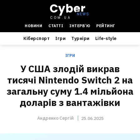
Cyber
COM.UA
НОВИНИ
СТАТТІ
ІНТЕРВ’Ю
РЕЙТИНГ
Кіберспорт
Ігри
Турніри
Life-style
ІГРИ
У США злодій викрав
тисячі Nintendo Switch 2 на
загальну суму 1.4 мільйона
доларів з вантажівки
Андренко Сергій
25.06.2025