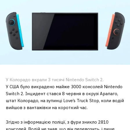
У Колорадо вкрали 3 тисячі Nintendo Switch 2.
У США було викрадено майже 3000 консолей Nintendo
Switch 2. Інцидент стався 8 червня в окрузі Арапаго,
штат Колорадо, на зупинці Love’s Truck Stop, коли водій
вийшов з вантажівки на короткий час.
Згідно з інформацією поліції, з фури зникло 2810
консолей. Водій не знав, що він перевозить, і лише