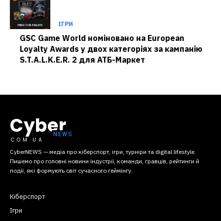
ІГРИ
GSC Game World номіновано на European
Loyalty Awards у двох категоріях за кампанію
S.T.A.L.K.E.R. 2 для АТБ-Маркет
Cyber
COM.UA
CyberNEWS — медіа про кіберспорт, ігри, турніри та digital lifestyle.
Пишемо про головні новини індустрії, команди, гравців, рейтинги й
події, які формують світ сучасного геймінгу.
Кіберспорт
Ігри