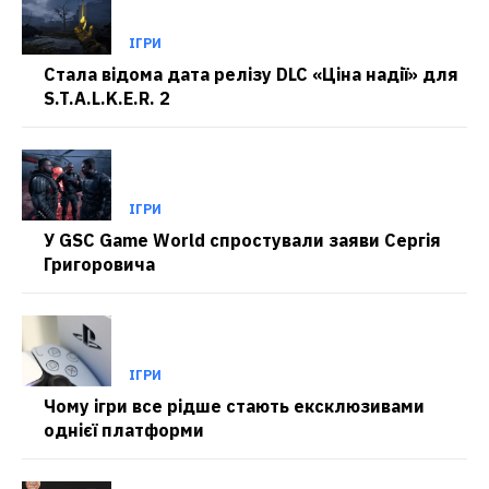
ІГРИ
Стала відома дата релізу DLC «Ціна надії» для
S.T.A.L.K.E.R. 2
ІГРИ
У GSC Game World спростували заяви Сергія
Григоровича
ІГРИ
Чому ігри все рідше стають ексклюзивами
однієї платформи