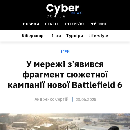
Cyber
COM.UA
НОВИНИ
СТАТТІ
ІНТЕРВ’Ю
РЕЙТИНГ
Кіберспорт
Ігри
Турніри
Life-style
ІГРИ
У мережі з’явився
фрагмент сюжетної
кампанії нової Battlefield 6
Андренко Сергій
23.06.2025