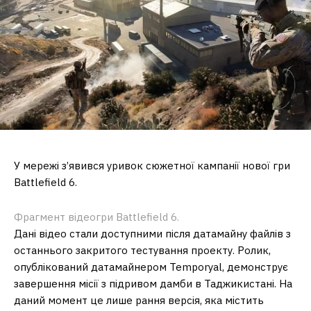
У мережі з’явився уривок сюжетної кампанії нової гри
Battlefield 6.
Фрагмент відеогри Battlefield 6.
Дані відео стали доступними після датамайну файлів з
останнього закритого тестування проекту. Ролик,
опублікований датамайнером Temporyal, демонструє
завершення місії з підривом дамби в Таджикистані. На
даний момент це лише рання версія, яка містить