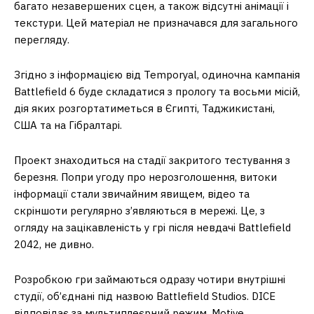
багато незавершених сцен, а також відсутні анімації і
текстури. Цей матеріал не призначався для загального
перегляду.
Згідно з інформацією від Temporyal, одиночна кампанія
Battlefield 6 буде складатися з прологу та восьми місій,
дія яких розгортатиметься в Єгипті, Таджикистані,
США та на Гібралтарі.
Проект знаходиться на стадії закритого тестування з
березня. Попри угоду про нерозголошення, витоки
інформації стали звичайним явищем, відео та
скріншоти регулярно з’являються в мережі. Це, з
огляду на зацікавленість у грі після невдачі Battlefield
2042, не дивно.
Розробкою гри займаються одразу чотири внутрішні
студії, об’єднані під назвою Battlefield Studios. DICE
відповідає за мультиплеєрний режим, Motive