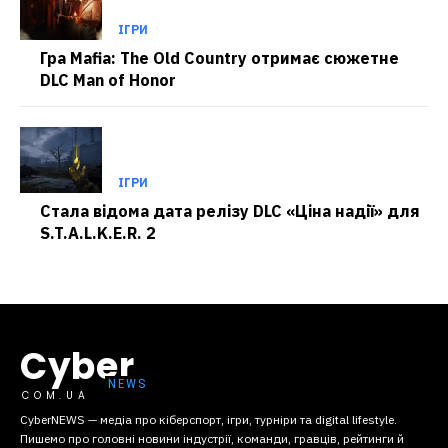
ІГРИ
Гра Mafia: The Old Country отримає сюжетне
DLC Man of Honor
ІГРИ
Стала відома дата релізу DLC «Ціна надії» для
S.T.A.L.K.E.R. 2
Cyber
COM.UA
CyberNEWS — медіа про кіберспорт, ігри, турніри та digital lifestyle.
Пишемо про головні новини індустрії, команди, гравців, рейтинги й