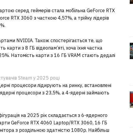
артою серед геймерів стала мобільна GeForce RTX
orce RTX 3060 з часткою 4,57%, а трійку лідерів
5%.
ртами NVIDIA. Також спостерігається те, що
ь карти з 8 ГБ відеопам’яті, хоча їхня частка
,25%. Натомість карти з 16 ГБ VRAM стають дедалі
тувачів Steam у 2025 році
дерні процесори лідирують на ринку, встановлені
-ядерні процесори з 23,5%, а 4-ядерні займають
ігурація на 2025 рік складається з 6-ядерного
карти GeForce RTX 4060 Laptop/RTX 3060, 16 ГБ
монітора з роздільною здатністю 1080p. Найбільш