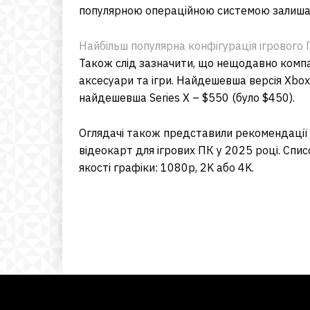
популярною операційною системою залиша
Найбільш популярна конфігурація ігрового 
Також слід зазначити, що нещодавно компані
аксесуари та ігри. Найдешевша версія Xbox 
найдешевша Series X – $550 (було $450).
Оглядачі також представили рекомендації
відеокарт для ігрових ПК у 2025 році. Спис
якості графіки: 1080p, 2K або 4K.