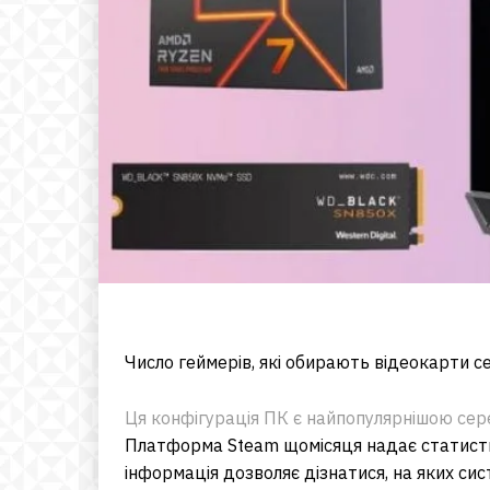
Число геймерів, які обирають відеокарти се
Ця конфігурація ПК є найпопулярнішою сере
Платформа Steam щомісяця надає статисти
інформація дозволяє дізнатися, на яких сист