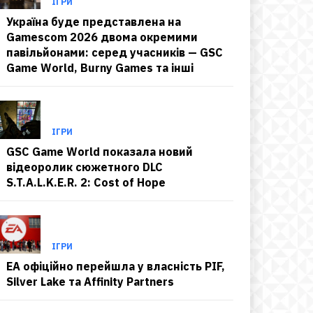
ІГРИ
Україна буде представлена на
Gamescom 2026 двома окремими
павільйонами: серед учасників — GSC
Game World, Burny Games та інші
ІГРИ
GSC Game World показала новий
відеоролик сюжетного DLC
S.T.A.L.K.E.R. 2: Cost of Hope
ІГРИ
EA офіційно перейшла у власність PIF,
Silver Lake та Affinity Partners