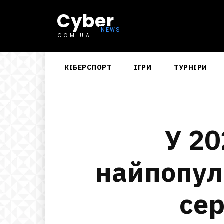
Cyber
COM.UA
КІБЕРСПОРТ
ІГРИ
ТУРНІРИ
У 20
найпопул
сер