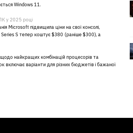
ється Windows 11.
ПК у 2025 році
я Microsoft підвищила ціни на свої консолі,
Series S тепер коштує $380 (раніше $300), а
 щодо найкращих комбінацій процесорів та
ок включає варіанти для різних бюджетів і бажаної