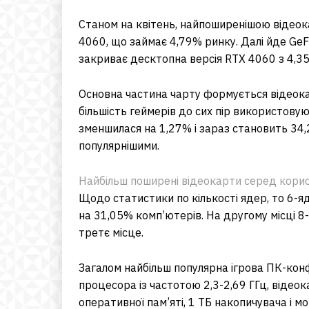
Станом на квітень, найпоширенішою відеок
4060, що займає 4,79% ринку. Далі йде GeF
закриває десктопна версія RTX 4060 з 4,3
Основна частина чарту формується відеока
більшість геймерів до сих пір використовуют
зменшилася на 1,27% і зараз становить 34
популярнішими.
Найбільш поширені відеокарти серед корис
Щодо статистики по кількості ядер, то 6-я
на 31,05% комп’ютерів. На другому місці 8
третє місце.
Загалом найбільш популярна ігрова ПК-конф
процесора із частотою 2,3-2,69 ГГц, відео
оперативної пам’яті, 1 ТБ накопичувача і 