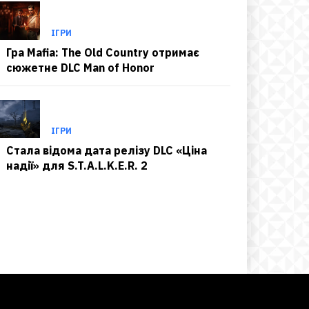
ІГРИ
Гра Mafia: The Old Country отримає
сюжетне DLC Man of Honor
ІГРИ
Стала відома дата релізу DLC «Ціна
надії» для S.T.A.L.K.E.R. 2