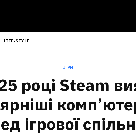
LIFE-STYLE
ІГРИ
25 році Steam в
ярніші комп’ютер
ед ігрової спіль