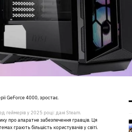
рії GeForce 4000, зростає.
д геймерів у 2025 році: дані Steam.
ку про апаратне забезпечення гравців. Ця
емах грають більшість користувачів у світі.