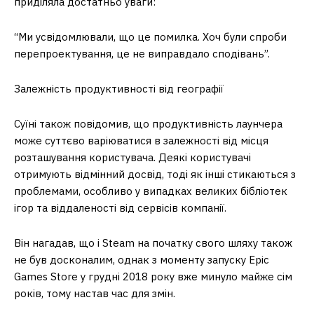
приділяла достатньо уваги:
“Ми усвідомлювали, що це помилка. Хоч були спроби
перепроектування, це не виправдало сподівань”.
Залежність продуктивності від географії
Суїні також повідомив, що продуктивність лаунчера
може суттєво варіюватися в залежності від місця
розташування користувача. Деякі користувачі
отримують відмінний досвід, тоді як інші стикаються з
проблемами, особливо у випадках великих бібліотек
ігор та віддаленості від сервісів компанії.
Він нагадав, що і Steam на початку свого шляху також
не був досконалим, однак з моменту запуску Epic
Games Store у грудні 2018 року вже минуло майже сім
років, тому настав час для змін.