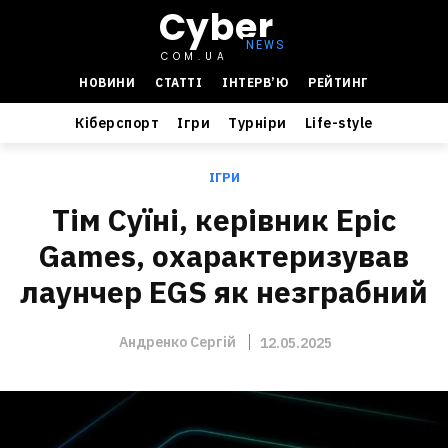
Cyber
COM.UA
НОВИНИ
СТАТТІ
ІНТЕРВ’Ю
РЕЙТИНГ
Кіберспорт
Ігри
Турніри
Life-style
ІГРИ
Тім Суїні, керівник Epic
Games, охарактеризував
лаунчер EGS як незграбний
Андренко Сергій
12.05.2025