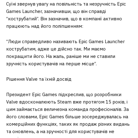
Суїні звернув увагу на повільність та незручність Epic
Games Launcher, зазначивши, що він справді
“кострубатий”. Він зазначив, що в компанії активно
працюють над його поліпшенням:
“Люди справедливо називають Epic Games Launcher
кострубатим, адже це дійсно так. Ми маємо
покращити його. На жаль, раніше ми не ставили
зручність користувачів на перше місце”.
Рішення Valve та їхній досвід
Президент Epic Games підкреслив, що розробники
Valve вдосконалюють Steam вже протягом 15 років, і
цим займається величезна команда професіоналів. За
його словами, Epic Games більше зосереджувалась на
комерційних функціях, таких як продаж різних видань
та оновлень, а на зручності для користувачів не