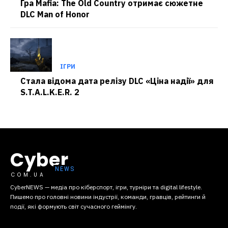
Гра Mafia: The Old Country отримає сюжетне
DLC Man of Honor
ІГРИ
Стала відома дата релізу DLC «Ціна надії» для
S.T.A.L.K.E.R. 2
Cyber
COM.UA
CyberNEWS — медіа про кіберспорт, ігри, турніри та digital lifestyle.
Пишемо про головні новини індустрії, команди, гравців, рейтинги й
події, які формують світ сучасного геймінгу.