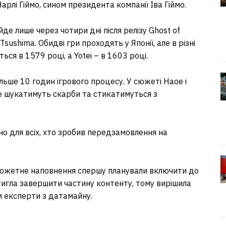
Чарлі Гіймо, сином президента компанії Іва Гіймо.
е лише через чотири дні після релізу Ghost of
sushima. Обидві гри проходять у Японії, але в різні
ься в 1579 році, а Yotei – в 1603 році.
льше 10 годин ігрового процесу. У сюжеті Наое і
де шукатимуть скарби та стикатимуться з
 для всіх, хто зробив передзамовлення на
сюжетне наповнення спершу планували включити до
стигла завершити частину контенту, тому вирішила
ли експерти з датамайну.