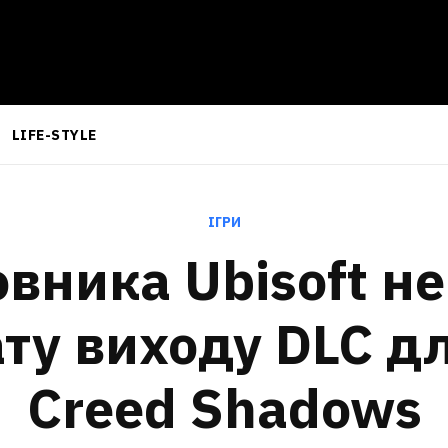
LIFE-STYLE
ІГРИ
овника Ubisoft н
ту виходу DLC дл
Creed Shadows