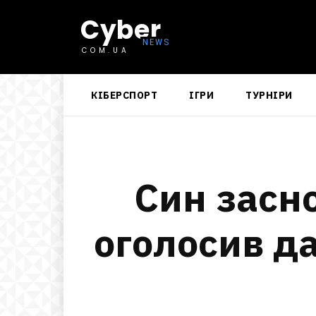
Cyber
COM.UA
КІБЕРСПОРТ
ІГРИ
ТУРНІРИ
Син засн
оголосив да