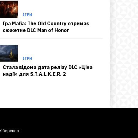
ІГРИ
Гра Mafia: The Old Country отримає
сюжетне DLC Man of Honor
ІГРИ
Стала відома дата релізу DLC «Ціна
надії» для S.T.A.L.K.E.R. 2
Кіберспорт