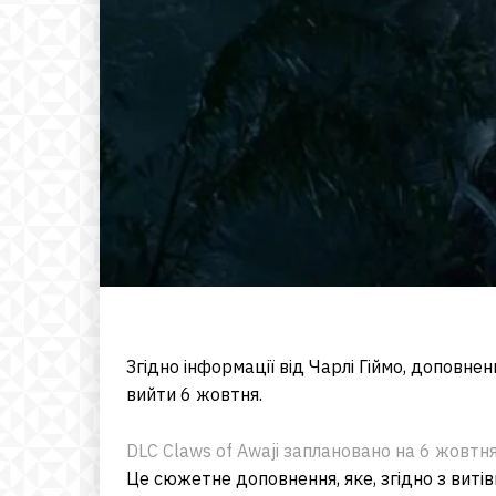
Згідно інформації від Чарлі Гіймо, доповнен
вийти 6 жовтня.
DLC Claws of Awaji заплановано на 6 жовтня
Це сюжетне доповнення, яке, згідно з витівк