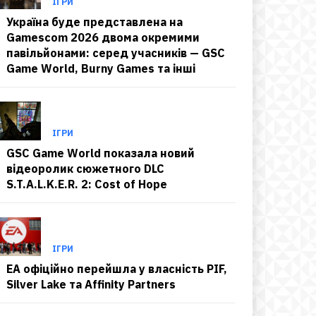
ІГРИ
Україна буде представлена на
Gamescom 2026 двома окремими
павільйонами: серед учасників — GSC
Game World, Burny Games та інші
ІГРИ
GSC Game World показала новий
відеоролик сюжетного DLC
S.T.A.L.K.E.R. 2: Cost of Hope
ІГРИ
EA офіційно перейшла у власність PIF,
Silver Lake та Affinity Partners