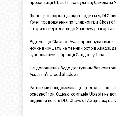
презентації Ubisoft, яка була опублікована 
Якщо ця інформація підтвердиться, DLC вийд
Yotei, продовження популярної гри Ghost of T
історичні періоди: події Shadows розгортают
Відомо, що Claws of Awaji пропонуватиме бі
Ясуке вирушать на темний острів Авадзі, 
суперниками з фракції Сандзоку Іппа.
Це доповнення буде доступним безкоштовно
Assassin’s Creed Shadows.
Раніше ми повідомляли, що це додаткове 
основної гри. Однак, компанія Ubisoft не в
виділити його в DLC Claws of Awaji, з’ясува