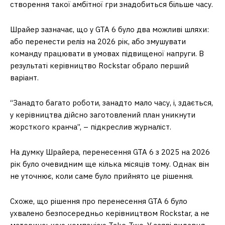
створення такої амбітної гри знадобиться більше часу.
Шрайер зазначає, що у GTA 6 було два можливі шляхи:
або перенести реліз на 2026 рік, або змушувати
команду працювати в умовах підвищеної напруги. В
результаті керівництво Rockstar обрало перший
варіант.
“Занадто багато роботи, занадто мало часу, і, здається,
у керівництва дійсно заготовлений план уникнути
жорсткого кранча”, – підкреслив журналіст.
На думку Шрайера, перенесення GTA 6 з 2025 на 2026
рік було очевидним ще кілька місяців тому. Однак він
не уточнює, коли саме було прийнято це рішення.
Схоже, що рішення про перенесення GTA 6 було
ухвалено безпосередньо керівництвом Rockstar, а не