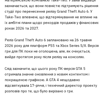
материнською компанією Take-Two. У заяві видавця
зазначається, що вони повністю підтримують рішення
студії про перенесення релізу Grand Theft Auto 6. У
Take-Two впевнені, що відтермінування не вплине на
їх амбітні плани щодо рекордів продажів у фінансових
роках 2026 та 2027.
Реліз Grand Theft Auto 6 заплановано на 26 травня
2026 року для платформ PS5 та Xbox Series S/X. Версія
гри для ПК поки не оголошена, але, як очікується,
вийде протягом року після релізу на консолях.
Слід зазначити, що цього року ПК-версія GTA 5
отримала значне оновлення з новим контентом і
покращеною графікою. А GTA 4 нещодавно
відсвяткувала 17-річчя, і технічний директор проекту
розповів про те, що було вирізано з гри.