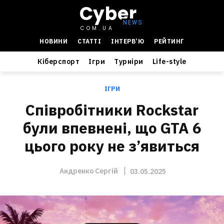
Cyber
COM.UA
НОВИНИ
СТАТТІ
ІНТЕРВ’Ю
РЕЙТИНГ
Кіберспорт
Ігри
Турніри
Life-style
ІГРИ
Співробітники Rockstar
були впевнені, що GTA 6
цього року не з’явиться
Андренко Сергій
03.05.2025