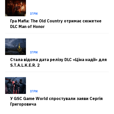
ІГРИ
Гра Mafia: The Old Country отримає сюжетне
DLC Man of Honor
ІГРИ
Стала відома дата релізу DLC «Ціна надії» для
S.T.A.L.K.E.R. 2
ІГРИ
У GSC Game World спростували заяви Сергія
Григоровича