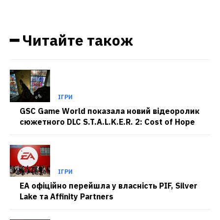
━ Читайте також
ІГРИ
GSC Game World показала новий відеоролик
сюжетного DLC S.T.A.L.K.E.R. 2: Cost of Hope
ІГРИ
EA офіційно перейшла у власність PIF, Silver
Lake та Affinity Partners