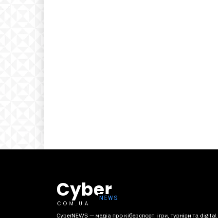
Cyber
COM.UA
CyberNEWS — медіа про кіберспорт, ігри, турніри та digital