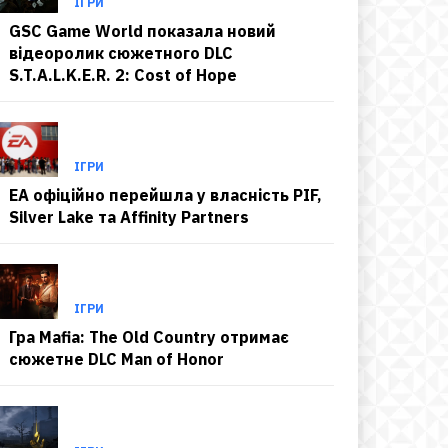
ІГРИ
GSC Game World показала новий
відеоролик сюжетного DLC
S.T.A.L.K.E.R. 2: Cost of Hope
ІГРИ
EA офіційно перейшла у власність PIF,
Silver Lake та Affinity Partners
ІГРИ
Гра Mafia: The Old Country отримає
сюжетне DLC Man of Honor