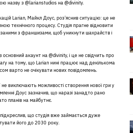
ю назву з @larianstudios на @divinity.
цій Larian, Майкл Доус, роз’яснив ситуацію: це не
иною технічного процесу. Студія прагне відновити
’язаними з франшизами, щоб уникнути шахрайств і
основний акаунт на @divinity, і це не свідчить про
агу на тому, що Larian нині працює над декількома
ом варто не очікувати нових повідомлень.
дії не виключають можливості створення нової гри у
ідомленні Доус зазначив, що наразі занадто рано
ато планів на майбутнє.
 підкреслив, що студія вже займається дуже
тувати його до 2030 року.