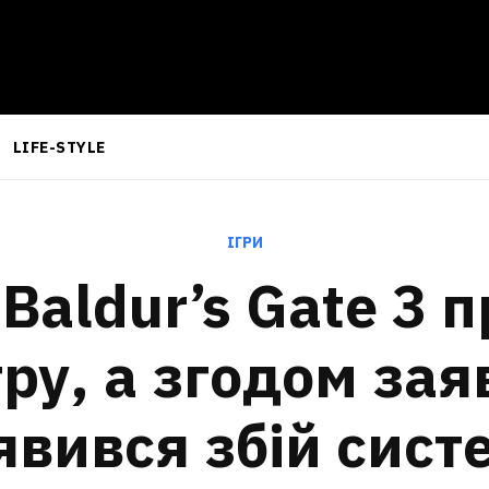
LIFE-STYLE
ІГРИ
Baldur’s Gate 3 
гру, а згодом зая
явився збій сист