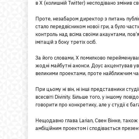
в X (колишній Twitter) несподівано змінив сво
Проте, незабаром директор з питань публіка
стало передвісником нової гри, а було част
контроль над всіма своїми акаунтами, пов
імітацій з боку третіх осіб.
За його словами, X помилково перейменував 
жодні майбутні анонси. Доус акцентував ув
великими проектами, проте найближчим час
При цьому ні він, ні інші представники сту
всесвіті Divinity. Більше того, у іншому пов
говорити про конкретику, але у студії є баг
Нещодавно глава Larian, Свен Вінке, також
амбіційним проектом і сподівається презен