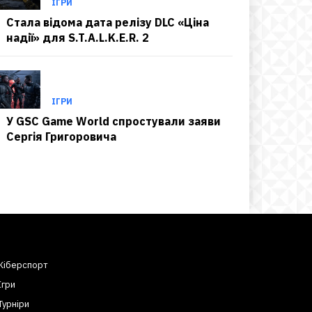
ІГРИ
Стала відома дата релізу DLC «Ціна
надії» для S.T.A.L.K.E.R. 2
ІГРИ
У GSC Game World спростували заяви
Сергія Григоровича
Кіберспорт
Ігри
Турніри