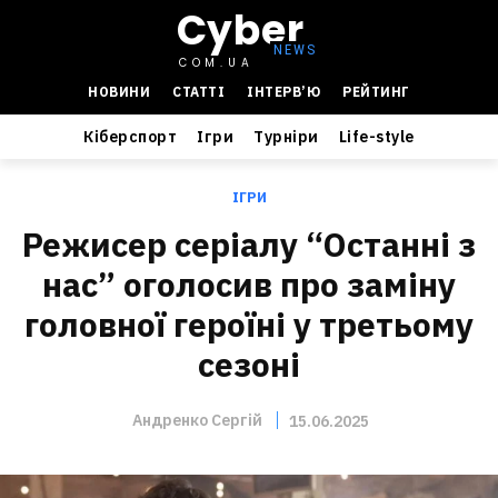
Cyber
COM.UA
НОВИНИ
СТАТТІ
ІНТЕРВ’Ю
РЕЙТИНГ
Кіберспорт
Ігри
Турніри
Life-style
ІГРИ
Режисер серіалу “Останні з
нас” оголосив про заміну
головної героїні у третьому
сезоні
Андренко Сергій
15.06.2025