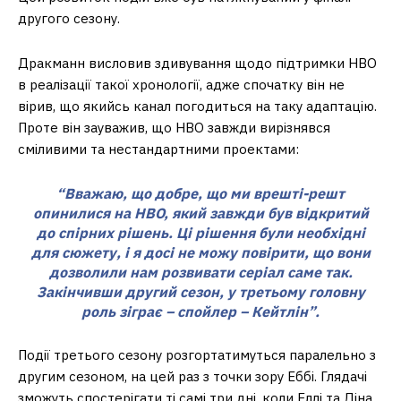
другого сезону.
Дракманн висловив здивування щодо підтримки HBO
в реалізації такої хронології, адже спочатку він не
вірив, що якийсь канал погодиться на таку адаптацію.
Проте він зауважив, що HBO завжди вирізнявся
сміливими та нестандартними проектами:
“Вважаю, що добре, що ми врешті-решт
опинилися на HBO, який завжди був відкритий
до спірних рішень. Ці рішення були необхідні
для сюжету, і я досі не можу повірити, що вони
дозволили нам розвивати серіал саме так.
Закінчивши другий сезон, у третьому головну
роль зіграє – спойлер – Кейтлін”.
Події третього сезону розгортатимуться паралельно з
другим сезоном, на цей раз з точки зору Еббі. Глядачі
зможуть спостерігати ті самі три дні, коли Еллі та Діна