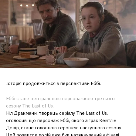
Історія продовжиться з перспективи Еббі.
Еббі стане центральною персонажкою третього
сезону The Last of Us.
Ніл Дракманн, творець серіалу The Last of Us,
оголосив, що персонаж Еббі, якого зіграє Кейтлін
Девір, стане головною героїнею наступного сезону.
Цей розвиток подій вже був натякнуваний у фіналі