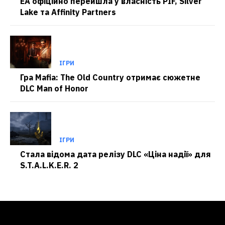
EA офіційно перейшла у власність PIF, Silver
Lake та Affinity Partners
ІГРИ
Гра Mafia: The Old Country отримає сюжетне
DLC Man of Honor
ІГРИ
Стала відома дата релізу DLC «Ціна надії» для
S.T.A.L.K.E.R. 2