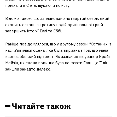
приїхали в Сіетл, шукаючи помсту.
Відомо також, що заплановано четвертий сезон, який
охопить останню третину подій оригінальної гри й
завершить історії Еллі та Еббі.
Раніше повідомлялося, що у другому сезоні “Останніх із
нас” з’явилася сцена, яка була вирізана з гри, що мала
ксенофобський підтекст. Як зазначив шоуранер Крейг
Мейзін, ця сцена повинна була показати Еллі, що її дії
зайшли занадто далеко.
━ Читайте також