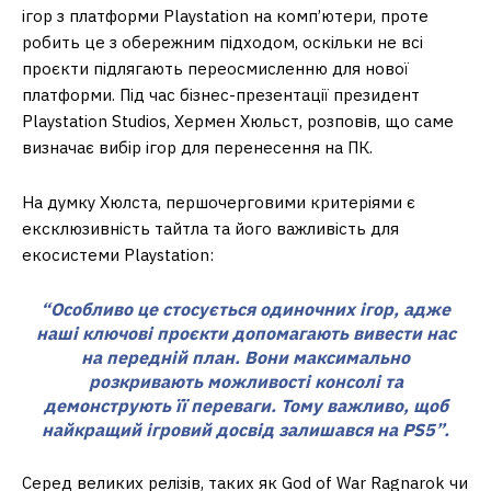
ігор з платформи Playstation на комп’ютери, проте
робить це з обережним підходом, оскільки не всі
проєкти підлягають переосмисленню для нової
платформи. Під час бізнес-презентації президент
Playstation Studios, Хермен Хюльст, розповів, що саме
визначає вибір ігор для перенесення на ПК.
На думку Хюлста, першочерговими критеріями є
ексклюзивність тайтла та його важливість для
екосистеми Playstation:
“Особливо це стосується одиночних ігор, адже
наші ключові проєкти допомагають вивести нас
на передній план. Вони максимально
розкривають можливості консолі та
демонструють її переваги. Тому важливо, щоб
найкращий ігровий досвід залишався на PS5”.
Серед великих релізів, таких як God of War Ragnarok чи