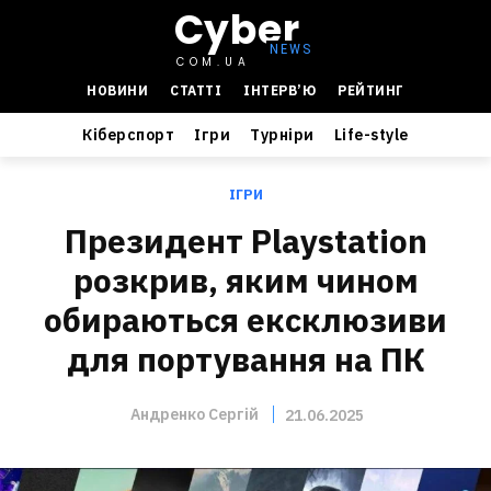
Cyber
COM.UA
НОВИНИ
СТАТТІ
ІНТЕРВ’Ю
РЕЙТИНГ
Кіберспорт
Ігри
Турніри
Life-style
ІГРИ
Президент Playstation
розкрив, яким чином
обираються ексклюзиви
для портування на ПК
Андренко Сергій
21.06.2025