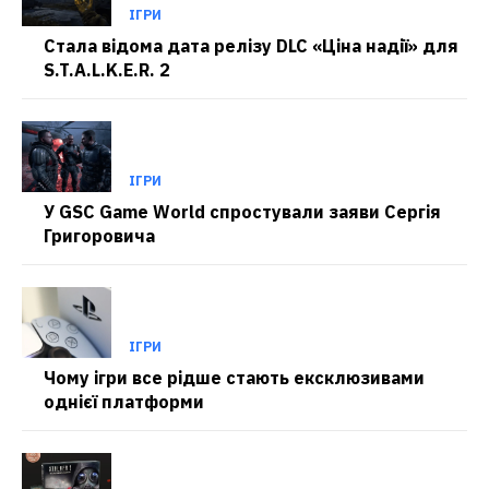
ІГРИ
Стала відома дата релізу DLC «Ціна надії» для
S.T.A.L.K.E.R. 2
ІГРИ
У GSC Game World спростували заяви Сергія
Григоровича
ІГРИ
Чому ігри все рідше стають ексклюзивами
однієї платформи