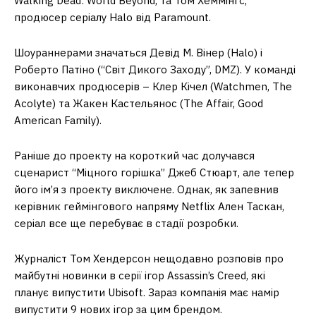
Walking Dead: World Beyond, та Том Хеммінгс,
продюсер серіалу Halo від Paramount.
Шоураннерами значаться Девід М. Вінер (Halo) і
Роберто Патіно (“Світ Дикого Заходу”, DMZ). У команді
виконавчих продюсерів – Клер Кічел (Watchmen, The
Acolyte) та Жакен Кастельянос (The Affair, Good
American Family).
Раніше до проекту на короткий час долучався
сценарист “Міцного горішка” Джеб Стюарт, але тепер
його ім’я з проекту виключене. Однак, як запевнив
керівник геймінгового напряму Netflix Ален Таскан,
серіал все ще перебуває в стадії розробки.
Журналіст Том Хендерсон нещодавно розповів про
майбутні новинки в серії ігор Assassin’s Creed, які
планує випустити Ubisoft. Зараз компанія має намір
випустити 9 нових ігор за цим брендом.