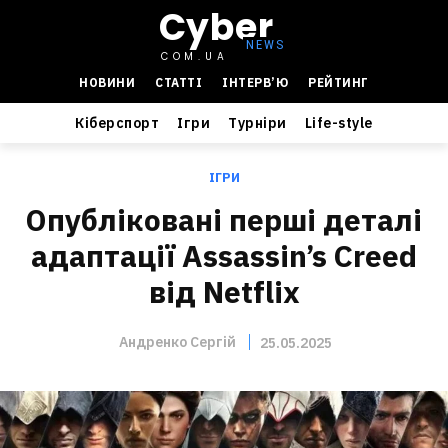
Cyber
COM.UA
НОВИНИ
СТАТТІ
ІНТЕРВ’Ю
РЕЙТИНГ
Кіберспорт
Ігри
Турніри
Life-style
ІГРИ
Опубліковані перші деталі
адаптації Assassin’s Creed
від Netflix
Андренко Сергій
25.05.2025