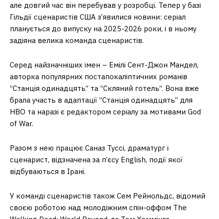
але довгий час він перебував у розробці. Тепер у базі
Гільдії сценаристів США з’явилися новини: серіал
планується до випуску на 2025-2026 роки, і в ньому
задіяна велика команда сценаристів.
Серед найзначніших імен – Емілі Сент-Джон Мандел,
авторка популярних постапокаліптичних романів
“Станція одинадцять” та “Скляний готель”. Вона вже
брала участь в адаптації “Станція одинадцять” для
HBO та наразі є редактором серіалу за мотивами God
of War.
Разом з нею працює Саназ Туссі, драматург і
сценарист, відзначена за п’єсу English, події якої
відбуваються в Ірані.
У команді сценаристів також Сем Рейнольдс, відомий
своєю роботою над молодіжним спін-оффом The