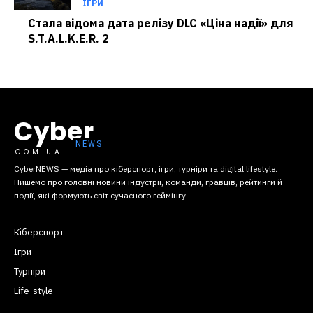
ІГРИ
Стала відома дата релізу DLC «Ціна надії» для
S.T.A.L.K.E.R. 2
Cyber
COM.UA
CyberNEWS — медіа про кіберспорт, ігри, турніри та digital lifestyle.
Пишемо про головні новини індустрії, команди, гравців, рейтинги й
події, які формують світ сучасного геймінгу.
Кіберспорт
Ігри
Турніри
Life-style