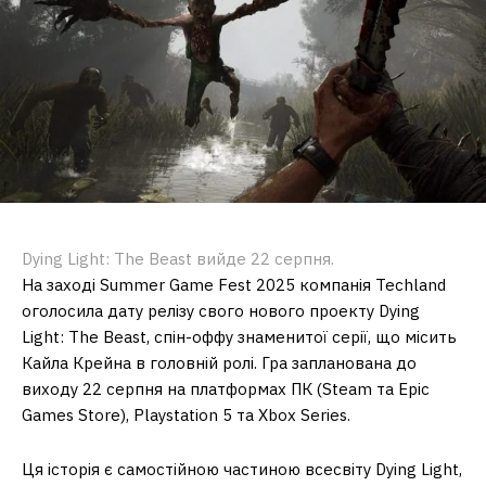
Dying Light: The Beast вийде 22 серпня.
На заході Summer Game Fest 2025 компанія Techland
оголосила дату релізу свого нового проекту Dying
Light: The Beast, спін-оффу знаменитої серії, що місить
Кайла Крейна в головній ролі. Гра запланована до
виходу 22 серпня на платформах ПК (Steam та Epic
Games Store), Playstation 5 та Xbox Series.
Ця історія є самостійною частиною всесвіту Dying Light,