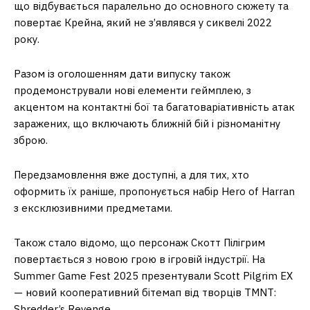
що відбувається паралельно до основного сюжету та
повертає Крейна, який не з’являвся у сиквелі 2022
року.
Разом із оголошенням дати випуску також
продемонстрували нові елементи геймплею, з
акцентом на контактні бої та багатоваріативність атак
заражених, що включають ближній бій і різноманітну
зброю.
Передзамовлення вже доступні, а для тих, хто
оформить їх раніше, пропонується набір Hero of Harran
з ексклюзивними предметами.
Також стало відомо, що персонаж Скотт Пілігрим
повертається з новою грою в ігровій індустрії. На
Summer Game Fest 2025 презентували Scott Pilgrim EX
— новий кооперативний бітемап від творців TMNT:
Shredder’s Revenge.