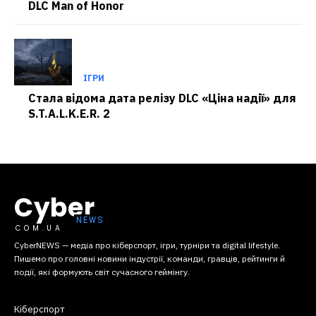
DLC Man of Honor
ІГРИ
Стала відома дата релізу DLC «Ціна надії» для
S.T.A.L.K.E.R. 2
Cyber
COM.UA
CyberNEWS — медіа про кіберспорт, ігри, турніри та digital lifestyle.
Пишемо про головні новини індустрії, команди, гравців, рейтинги й
події, які формують світ сучасного геймінгу.
Кіберспорт