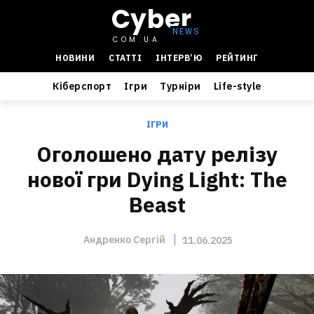
Cyber
COM.UA
НОВИНИ
СТАТТІ
ІНТЕРВ’Ю
РЕЙТИНГ
Кіберспорт
Ігри
Турніри
Life-style
ІГРИ
Оголошено дату релізу
нової гри Dying Light: The
Beast
Андренко Сергій
11.06.2025