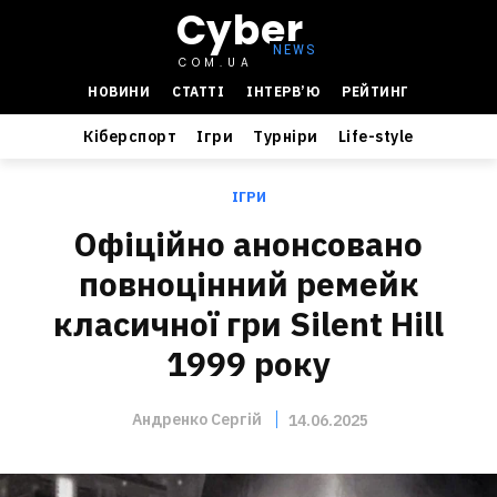
Cyber
COM.UA
НОВИНИ
СТАТТІ
ІНТЕРВ’Ю
РЕЙТИНГ
Кіберспорт
Ігри
Турніри
Life-style
ІГРИ
Офіційно анонсовано
повноцінний ремейк
класичної гри Silent Hill
1999 року
Андренко Сергій
14.06.2025