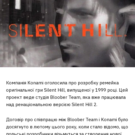
Компанія Konami оголосила про розробку ремейка
оригінальної гри Silent Hill, випущеної у 1999 році. Цей
проект веде студія Bloober Team, яка вже працювала
над ренаціональною версією Silent Hill 2.
Договір про співпрацю між Bloober Team і Konami було
досягнуто в лютому цього року, коли стало відомо, що
польські розробники візьмуться за створення нової