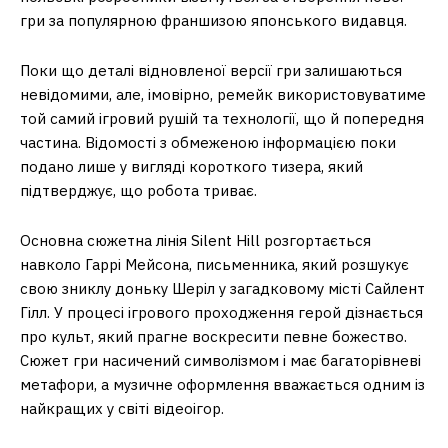
гри за популярною франшизою японського видавця.
Поки що деталі відновленої версії гри залишаються
невідомими, але, імовірно, ремейк використовуватиме
той самий ігровий рушій та технології, що й попередня
частина. Відомості з обмеженою інформацією поки
подано лише у вигляді короткого тизера, який
підтверджує, що робота триває.
Основна сюжетна лінія Silent Hill розгортається
навколо Гаррі Мейсона, письменника, який розшукує
свою зниклу доньку Шеріл у загадковому місті Сайлент
Гілл. У процесі ігрового проходження герой дізнається
про культ, який прагне воскресити певне божество.
Сюжет гри насичений символізмом і має багаторівневі
метафори, а музичне оформлення вважається одним із
найкращих у світі відеоігор.