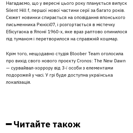
Нагадаємо, що у вересні цього року планується випуск
Silent Hill f, першої нової частини серії за багато років.
Сюжет новинки спирається на оповідання японського
письменника Рюкісі07, і розгортається в містечку
Ебісугаока в Японії 1960-х, яке враз раптово опинилося
під туманом і перетворилося на справжній кошмар.
Крім того, нещодавно студія Bloober Team оголосила
про вихід свого нового проєкту Cronos: The New Dawn
— сурвайвал-хоррору від 3-ї особи з елементами
подорожей у часі. У грі буде доступна українська
локалізація.
━ Читайте також