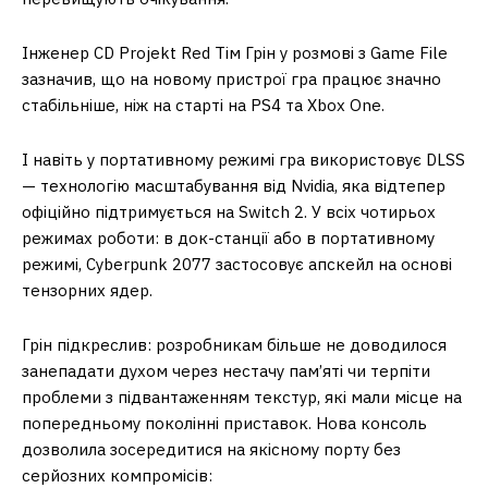
Інженер CD Projekt Red Тім Грін у розмові з Game File
зазначив, що на новому пристрої гра працює значно
стабільніше, ніж на старті на PS4 та Xbox One.
І навіть у портативному режимі гра використовує DLSS
— технологію масштабування від Nvidia, яка відтепер
офіційно підтримується на Switch 2. У всіх чотирьох
режимах роботи: в док-станції або в портативному
режимі, Cyberpunk 2077 застосовує апскейл на основі
тензорних ядер.
Грін підкреслив: розробникам більше не доводилося
занепадати духом через нестачу пам’яті чи терпіти
проблеми з підвантаженням текстур, які мали місце на
попередньому поколінні приставок. Нова консоль
дозволила зосередитися на якісному порту без
серйозних компромісів: