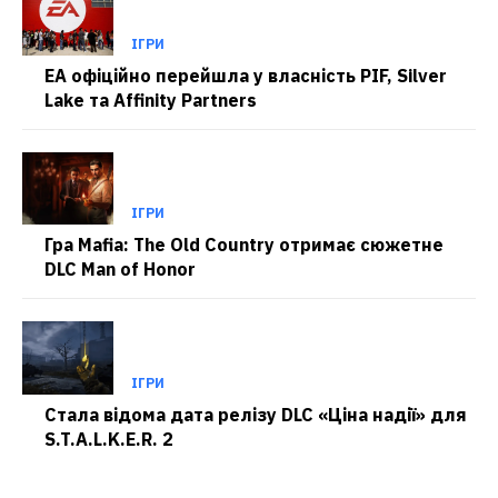
ІГРИ
EA офіційно перейшла у власність PIF, Silver
Lake та Affinity Partners
ІГРИ
Гра Mafia: The Old Country отримає сюжетне
DLC Man of Honor
ІГРИ
Стала відома дата релізу DLC «Ціна надії» для
S.T.A.L.K.E.R. 2