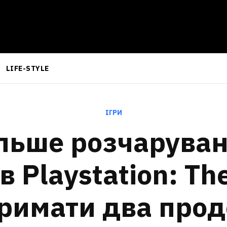
LIFE-STYLE
ІГРИ
льше розчаруван
 Playstation: Th
отримати два про