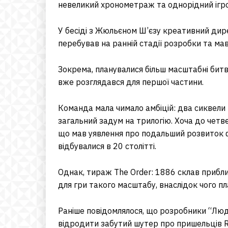
невеликий хронометраж та однорідний ігр
У бесіді з Жюльєном Ш’єзу креативний дир
перебував на ранній стадії розробки та ма
Зокрема, планувалися більш масштабні бит
вже розглядався для першої частини.
Команда мала чимало амбіцій: два сиквели 
загальний задум на трилогію. Хоча до четве
що мав уявлення про подальший розвиток фр
відбувалися в 20 столітті.
Однак, тираж The Order: 1886 склав прибли
для гри такого масштабу, внаслідок чого пл
Раніше повідомлялося, що розробники “Люд
відродити забутий шутер про пришельців Re