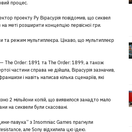
овий процес.
ектор проекту Ру Вірасурія повідомив, що сиквел
в на меті розширити концепцію первісної гри.
ви та режим мультиплеєра. Цікаво, що мультиплеєр
— The Order: 1891 та The Order: 1899, а також
ртої частини справа не дійшла, Вірасурія зазначив,
аншизи і навіть написав кілька сценаріїв, які
зно 2 мільйони копій, що виявилося занадто мало
ани на сиквели були скасовані.
ини-павука” з Insomniac Games прагнули
sistance, але Sony відхилила цю ідею.