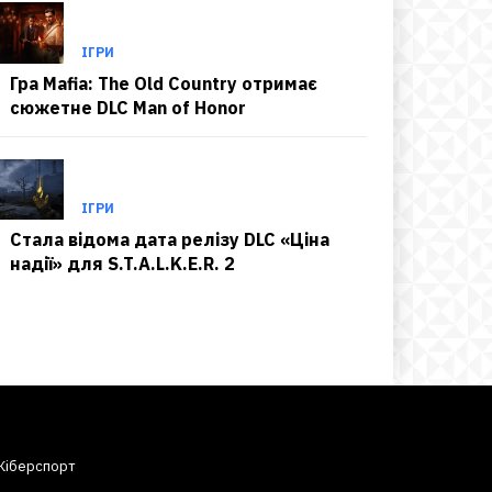
ІГРИ
Гра Mafia: The Old Country отримає
сюжетне DLC Man of Honor
ІГРИ
Стала відома дата релізу DLC «Ціна
надії» для S.T.A.L.K.E.R. 2
Кіберспорт