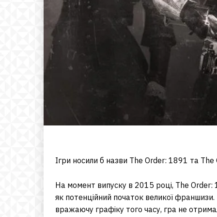
Ігри носили б назви The Order: 1891 та The 
На момент випуску в 2015 році, The Order:
як потенційний початок великої франшизи.
вражаючу графіку того часу, гра не отримала