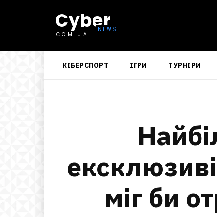
Cyber
COM.UA
КІБЕРСПОРТ
ІГРИ
ТУРНІРИ
Найбі
ексклюзивів
міг би 