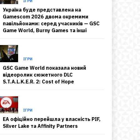
ІГРИ
Україна буде представлена на
Gamescom 2026 двома окремими
павільйонами: серед учасників — GSC
Game World, Burny Games та інші
ІГРИ
GSC Game World показала новий
відеоролик сюжетного DLC
S.T.A.L.K.E.R. 2: Cost of Hope
ІГРИ
EA офіційно перейшла у власність PIF,
Silver Lake та Affinity Partners