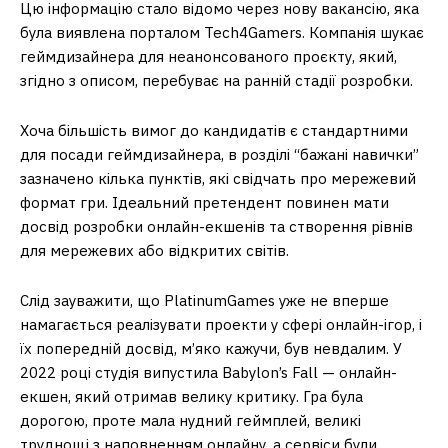
Цю інформацію стало відомо через нову вакансію, яка
була виявлена порталом Tech4Gamers. Компанія шукає
геймдизайнера для неанонсованого проєкту, який,
згідно з описом, перебуває на ранній стадії розробки.
Хоча більшість вимог до кандидатів є стандартними
для посади геймдизайнера, в розділі “бажані навички”
зазначено кілька пунктів, які свідчать про мережевий
формат гри. Ідеальний претендент повинен мати
досвід розробки онлайн-екшенів та створення рівнів
для мережевих або відкритих світів.
Слід зауважити, що PlatinumGames уже не вперше
намагається реалізувати проекти у сфері онлайн-ігор, і
їх попередній досвід, м’яко кажучи, був невдалим. У
2022 році студія випустила Babylon’s Fall — онлайн-
екшен, який отримав велику критику. Гра була
дорогою, проте мала нудний геймплей, великі
труднощі з наповненням онлайну, а сервіси були