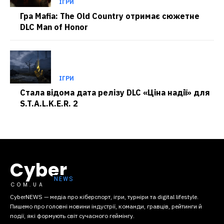
ІГРИ
Гра Mafia: The Old Country отримає сюжетне
DLC Man of Honor
ІГРИ
Стала відома дата релізу DLC «Ціна надії» для
S.T.A.L.K.E.R. 2
Cyber
COM.UA
CyberNEWS — медіа про кіберспорт, ігри, турніри та digital lifestyle.
Пишемо про головні новини індустрії, команди, гравців, рейтинги й
події, які формують світ сучасного геймінгу.