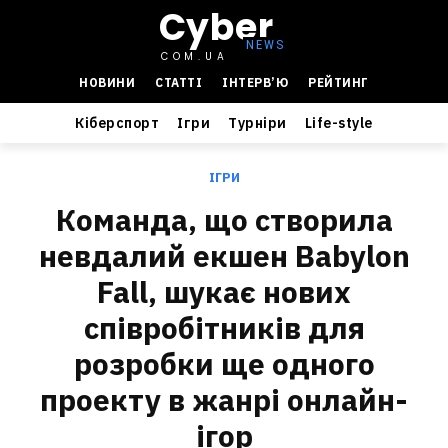
Cyber
COM.UA
НОВИНИ
СТАТТІ
ІНТЕРВ’Ю
РЕЙТИНГ
Кіберспорт
Ігри
Турніри
Life-style
ІГРИ
Команда, що створила
невдалий екшен Babylon
Fall, шукає нових
співробітників для
розробки ще одного
проекту в жанрі онлайн-
ігор