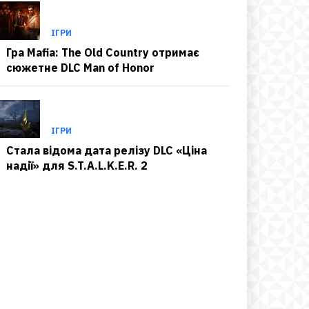
ІГРИ
Гра Mafia: The Old Country отримає
сюжетне DLC Man of Honor
ІГРИ
Стала відома дата релізу DLC «Ціна
надії» для S.T.A.L.K.E.R. 2