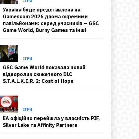
ІГРИ
Україна буде представлена на
Gamescom 2026 двома окремими
павільйонами: серед учасників — GSC
Game World, Burny Games та інші
ІГРИ
GSC Game World показала новий
відеоролик сюжетного DLC
S.T.A.L.K.E.R. 2: Cost of Hope
ІГРИ
EA офіційно перейшла у власність PIF,
Silver Lake та Affinity Partners