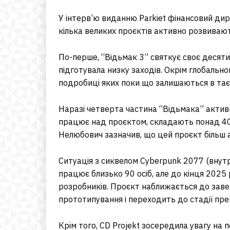
У інтерв’ю виданню Parkiet фінансовий ди
кілька великих проєктів активно розвивают
По-перше, “Відьмак 3” святкує своє десятил
підготувала низку заходів. Окрім глобально
подробиці яких поки що залишаються в тає
Наразі четверта частина “Відьмака” актив
працює над проєктом, складають понад 400
Нелюбович зазначив, що цей проєкт більш амб
Ситуація з сиквелом Cyberpunk 2077 (внутр
працює близько 90 осіб, але до кінця 2025
розробників. Проєкт наближається до зав
прототипування і переходить до стадії пр
Крім того, CD Projekt зосередила увагу на 