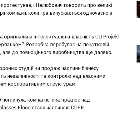
о протестував, і Нелюбович говорить про великі
ії компанії, коли гра випускається одночасно з
а оригінальна інтелектуальна власність CD Projekt
іберпанком”. Розробка перебуває на початковій
о, але до повноцінного виробництва ще далеко.
оронніх студій чи продаж частини бізнесу
ість незалежності та контролю над власними
шнім корпоративним структурам.
D поглинула компанію, яка працює над
lasses Flood стали частиною CDPR.