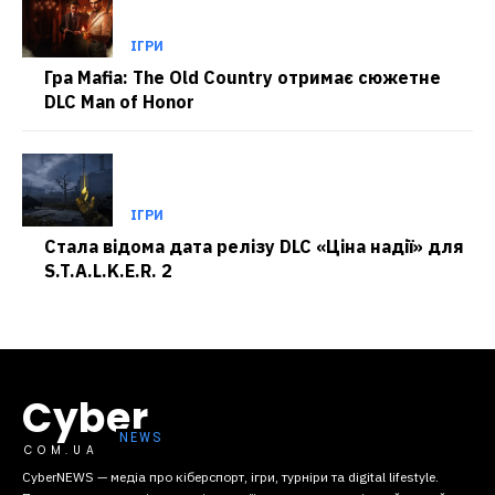
ІГРИ
Гра Mafia: The Old Country отримає сюжетне
DLC Man of Honor
ІГРИ
Стала відома дата релізу DLC «Ціна надії» для
S.T.A.L.K.E.R. 2
Cyber
COM.UA
CyberNEWS — медіа про кіберспорт, ігри, турніри та digital lifestyle.