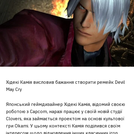
Хідекі Камія висловив бажання створити ремейк Devil
May Cry
Японський геймдизайнер Хідекі Камія, відомий своєю
роботою з Capcom, наразі працює у своїй новій студії
Clovers, яка займається проектом на основі культової
гри Okami. У цьому контексті Камія поділився своїм
інтересом щодо відновлення інших класичних ігор.