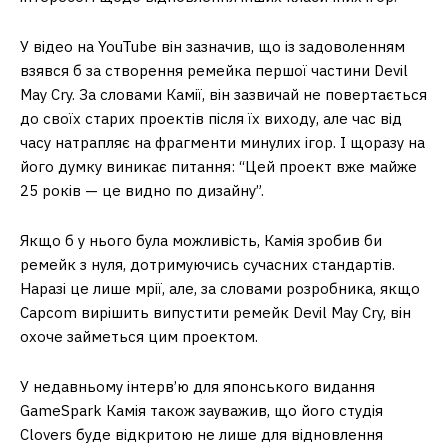
У відео на YouTube він зазначив, що із задоволенням
взявся б за створення ремейка першої частини Devil
May Cry. За словами Камії, він зазвичай не повертається
до своїх старих проектів після їх виходу, але час від
часу натрапляє на фрагменти минулих ігор. І щоразу на
його думку виникає питання: “Цей проект вже майже
25 років — це видно по дизайну”.
Якщо б у нього була можливість, Камія зробив би
ремейк з нуля, дотримуючись сучасних стандартів.
Наразі це лише мрії, але, за словами розробника, якщо
Capcom вирішить випустити ремейк Devil May Cry, він
охоче займеться цим проектом.
У недавньому інтерв’ю для японського видання
GameSpark Камія також зауважив, що його студія
Clovers буде відкритою не лише для відновлення