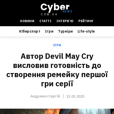
Cyber
COM.UA
НОВИНИ
СТАТТІ
ІНТЕРВ’Ю
РЕЙТИНГ
Кіберспорт
Ігри
Турніри
Life-style
ІГРИ
Автор Devil May Cry
висловив готовність до
створення ремейку першої
гри серії
Андренко Сергій
13.05.2025