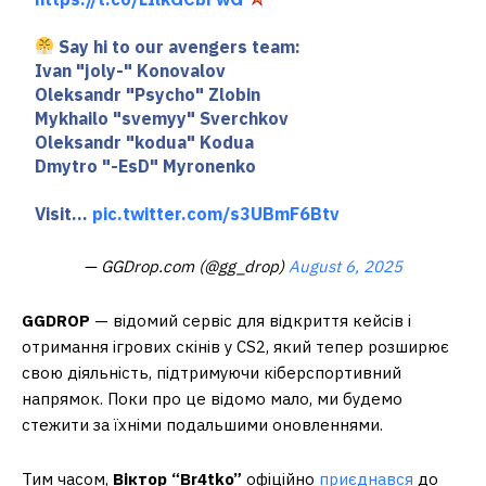
Say hi to our avengers team:
Ivan "joly-" Konovalov
Oleksandr "Psycho" Zlobin
Mykhailo "svemyy" Sverchkov
Oleksandr "kodua" Kodua
Dmytro "-EsD" Myronenko
Visit…
pic.twitter.com/s3UBmF6Btv
— GGDrop.com (@gg_drop)
August 6, 2025
GGDROP
— відомий сервіс для відкриття кейсів і
отримання ігрових скінів у CS2, який тепер розширює
свою діяльність, підтримуючи кіберспортивний
напрямок. Поки про це відомо мало, ми будемо
стежити за їхніми подальшими оновленнями.
Тим часом,
Віктор “Br4tko”
офіційно
приєднався
до