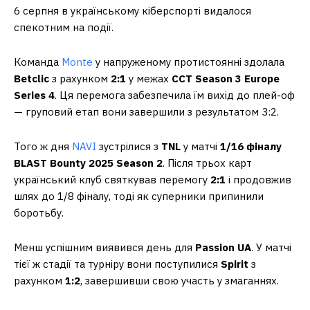
6 серпня в українському кіберспорті видалося
спекотним на події.
Команда
Monte
у напруженому протистоянні здолала
Betclic
з рахунком
2:1
у межах
CCT Season 3 Europe
Series 4
. Ця перемога забезпечила їм вихід до плей-оф
— груповий етап вони завершили з результатом 3:2.
Того ж дня
NAVI
зустрілися з
TNL
у матчі
1/16 фіналу
BLAST Bounty 2025 Season 2
. Після трьох карт
український клуб святкував перемогу
2:1
і продовжив
шлях до 1/8 фіналу, тоді як суперники припинили
боротьбу.
Менш успішним виявився день для
Passion UA
. У матчі
тієї ж стадії та турніру вони поступилися
Spirit
з
рахунком
1:2
, завершивши свою участь у змаганнях.