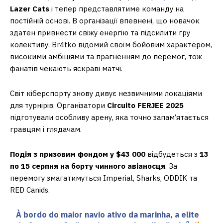
Lazer Cats
і тепер представлятиме команду на
постійній основі. В організації впевнені, що новачок
здатен привнести свіжу енергію та підсилити гру
колективу. Br4tko відомий своїм бойовим характером,
високими амбіціями та прагненням до перемог, тож
фанатів чекають яскраві матчі.
Світ кіберспорту знову дивує незвичними локаціями
для турнірів. Організатори
Circuito FERJEE 2025
підготували особливу арену, яка точно запам’ятається
гравцям і глядачам.
Подія з призовим фондом у $43 000
відбудеться з
13
по 15 серпня
на борту чинного авіаносця
. За
перемогу змагатимуться Imperial, Sharks, ODDIK та
RED Canids.
À bordo do maior navio ativo da marinha, a elite