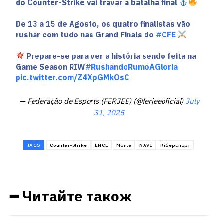
do Counter-Strike vai travar a batalha final
De 13 a 15 de Agosto, os quatro finalistas vão
rushar com tudo nas Grand Finals do
#CFE
Prepare-se para ver a história sendo feita na
Game Season RIW
#RushandoRumoAGloria
pic.twitter.com/Z4XpGMkOsC
— Federação de Esports (FERJEE) (@ferjeeoficial)
July
31, 2025
TAGS
Counter-Strike
ENCE
Monte
NAVI
Кіберспорт
━ Читайте також