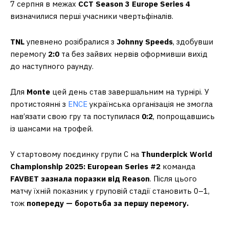
7 серпня в межах
CCT Season 3 Europe Series 4
визначилися перші учасники чвертьфіналів.
TNL
упевнено розібралися з
Johnny Speeds
, здобувши
перемогу
2:0
та без зайвих нервів оформивши вихід
до наступного раунду.
Для
Monte
цей день став завершальним на турнірі. У
протистоянні з
ENCE
українська організація не змогла
нав’язати свою гру та поступилася
0:2
, попрощавшись
із шансами на трофей.
У стартовому поєдинку групи C на
Thunderpick World
Championship 2025: European Series #2
команда
FAVBET зазнала поразки від Reason
. Після цього
матчу їхній показник у груповій стадії становить 0–1,
тож
попереду — боротьба за першу перемогу.