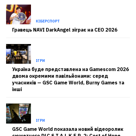
КІБЕРСПОРТ
Гравець NAVI DarkAngel зіграє на CEO 2026
ІГРИ
Україна буде представлена на Gamescom 2026
двома окремими павільйонами: серед
учасників — GSC Game World, Burny Games та
інші
ІГРИ
GSC Game World показала новий відеоролик
сюжетного DLC S.T.A.L.K.E.R. 2: Cost of Hope