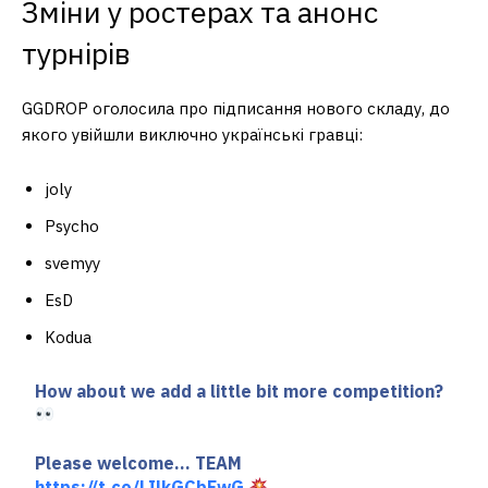
Зміни у ростерах та анонс
турнірів
GGDROP оголосила про підписання нового складу, до
якого увійшли виключно українські гравці:
joly
Psycho
svemyy
EsD
Kodua
How about we add a little bit more competition?
Please welcome… TEAM
https://t.co/LIlkGCbFwG