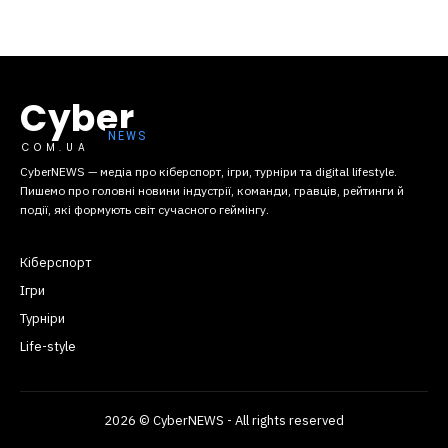
Cyber
COM.UA
CyberNEWS — медіа про кіберспорт, ігри, турніри та digital lifestyle.
Пишемо про головні новини індустрії, команди, гравців, рейтинги й
події, які формують світ сучасного геймінгу.
Кіберспорт
Ігри
Турніри
Life-style
2026 © CyberNEWS - All rights reserved